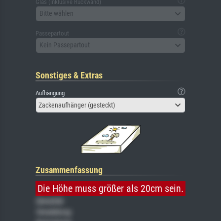
Glas (inklusive Rückwand)
Bitte wählen
Passepartout
Kein Passepartout
Sonstiges & Extras
Aufhängung
Zackenaufhänger (gesteckt)
Zusammenfassung
Die Höhe muss größer als 20cm sein.
Gemälde
Veredelung