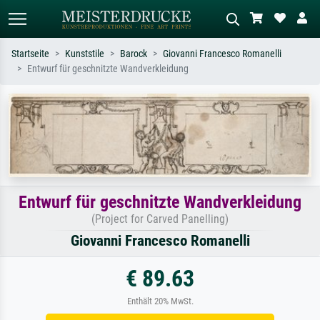
Startseite
Kunststile
Barock
Giovanni Francesco Romanelli
Entwurf für geschnitzte Wandverkleidung
Standardsuche
KI-Bildersuche
Suchen Sie nach Künstlern, Werktiteln
Beschreiben Sie die Szene – z.B. Grüne
oder Stilen – z.B. Monet,
Wiese, Abstrakt mit viel Rot, Dunkles
Sternennacht, Impressionismus, Welle
Ölgemälde, Stehender Akt neben einem
Hokusai, Akt.
Baum.
Entwurf für geschnitzte Wandverkleidung
(Project for Carved Panelling)
Giovanni Francesco Romanelli
€ 89.63
Enthält 20% MwSt.