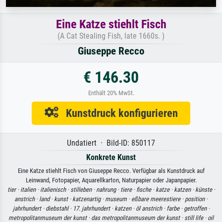
Eine Katze stiehlt Fisch
(A Cat Stealing Fish, late 1660s. )
Giuseppe Recco
€ 146.30
Enthält 20% MwSt.
Kunstdruck konfigurieren
Undatiert · Bild-ID: 850117
Konkrete Kunst
Eine Katze stiehlt Fisch von Giuseppe Recco. Verfügbar als Kunstdruck auf
Leinwand, Fotopapier, Aquarellkarton, Naturpapier oder Japanpapier.
tier ·
italien ·
italienisch ·
stilleben ·
nahrung ·
tiere ·
fische ·
katze ·
katzen ·
künste ·
anstrich ·
land ·
kunst ·
katzenartig ·
museum ·
eßbare meerestiere ·
position ·
jahrhundert ·
diebstahl ·
17. jahrhundert ·
katzen ·
öl anstrich ·
farbe ·
getroffen ·
metropolitanmuseum der kunst ·
das metropolitanmuseum der kunst ·
still life ·
oil