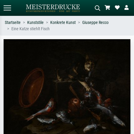
Startseite
Kunststile
Konkrete Kunst
Giuseppe Recco
Eine Katze stiehlt Fisch
Standardsuche
KI-Bildersuche
Suchen Sie nach Künstlern, Werktiteln
Beschreiben Sie die Szene – z.B. Grüne
oder Stilen – z.B. Monet,
Wiese, Abstrakt mit viel Rot, Dunkles
Sternennacht, Impressionismus, Welle
Ölgemälde, Stehender Akt neben einem
Hokusai, Akt.
Baum.