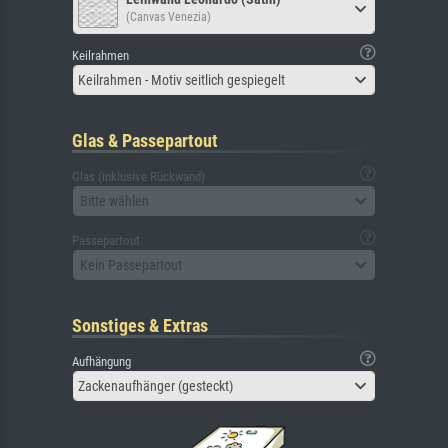
(Canvas Venezia)
Keilrahmen
Keilrahmen - Motiv seitlich gespiegelt
Glas & Passepartout
Glas (inklusive Rückwand)
Bitte wählen
Passepartout
Kein Passepartout
Sonstiges & Extras
Aufhängung
Zackenaufhänger (gesteckt)