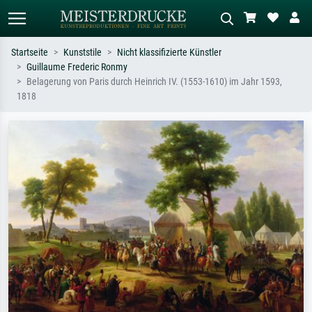
Startseite
Kunststile
Nicht klassifizierte Künstler
Guillaume Frederic Ronmy
Standardsuche
KI-Bildersuche
Belagerung von Paris durch Heinrich IV. (1553-1610) im Jahr 1593,
1818
Suchen Sie nach Künstlern, Werktiteln
Beschreiben Sie die Szene – z.B. Grüne
oder Stilen – z.B. Monet,
Wiese, Abstrakt mit viel Rot, Dunkles
Sternennacht, Impressionismus, Welle
Ölgemälde, Stehender Akt neben einem
Hokusai, Akt.
Baum.