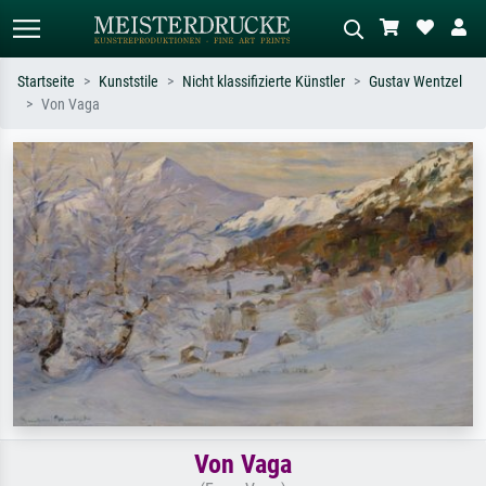
Startseite
Kunststile
Nicht klassifizierte Künstler
Gustav Wentzel
Von Vaga
Standardsuche
KI-Bildersuche
Suchen Sie nach Künstlern, Werktiteln
Beschreiben Sie die Szene – z.B. Grüne
oder Stilen – z.B. Monet,
Wiese, Abstrakt mit viel Rot, Dunkles
Sternennacht, Impressionismus, Welle
Ölgemälde, Stehender Akt neben einem
Hokusai, Akt.
Baum.
Von Vaga