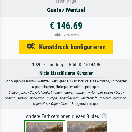
(From Vaga)
Gustav Wentzel
€ 146.69
Enthält 20% MwSt.
Kunstdruck konfigurieren
1920 · painting · Bild-ID: 1514495
Nicht klassifizierte Künstler
Von Vaga von Gustav Wentzel. Verfügbar als Kunstdruck auf Leinwand, Fotopapier,
Aquarellkarton, Naturpapier oder Japanpapier.
1920er jahre ·
20. jahrhundert ·
baum ·
kunst ·
farbe ·
winter ·
jahreszeit ·
berg ·
schnee ·
wetter ·
norwegen ·
europa ·
skandinavien ·
landschaft ·
malerei ·
niemand ·
vegetation ·
Ölgemälde
· / Bridgeman Images
Andere Farbversionen dieses Bildes