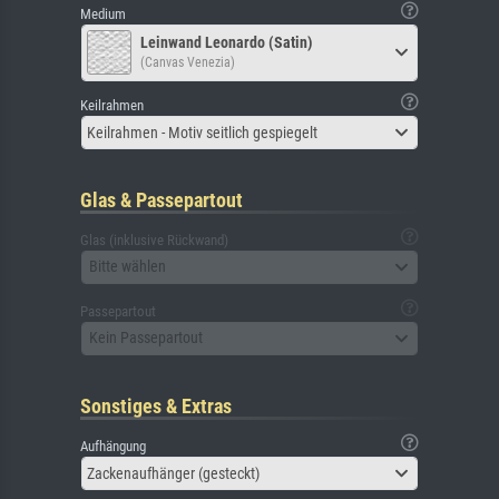
Medium
Leinwand Leonardo (Satin)
(Canvas Venezia)
Keilrahmen
Keilrahmen - Motiv seitlich gespiegelt
Glas & Passepartout
Glas (inklusive Rückwand)
Bitte wählen
Passepartout
Kein Passepartout
Sonstiges & Extras
Aufhängung
Zackenaufhänger (gesteckt)