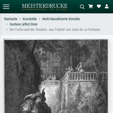
Startseite
Kunststile
Nicht klassifizierte Künstler
Gustave (after) Dore
Standardsuche
KI-Bildersuche
Der Fuchs und die Trauben - aus 'Fabeln' von Jean de La Fontaine
Suchen Sie nach Künstlern, Werktiteln
Beschreiben Sie die Szene – z.B. Grüne
oder Stilen – z.B. Monet,
Wiese, Abstrakt mit viel Rot, Dunkles
Sternennacht, Impressionismus, Welle
Ölgemälde, Stehender Akt neben einem
Hokusai, Akt.
Baum.