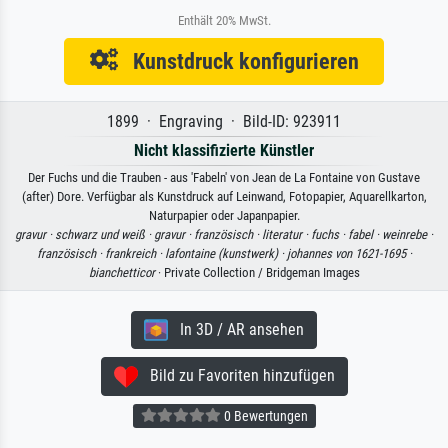
Enthält 20% MwSt.
Kunstdruck konfigurieren
1899 · Engraving · Bild-ID: 923911
Nicht klassifizierte Künstler
Der Fuchs und die Trauben - aus 'Fabeln' von Jean de La Fontaine von Gustave
(after) Dore. Verfügbar als Kunstdruck auf Leinwand, Fotopapier, Aquarellkarton,
Naturpapier oder Japanpapier.
gravur ·
schwarz und weiß ·
gravur ·
französisch ·
literatur ·
fuchs ·
fabel ·
weinrebe ·
französisch ·
frankreich ·
lafontaine (kunstwerk) ·
johannes von 1621-1695 ·
bianchetticor
· Private Collection / Bridgeman Images
In 3D / AR ansehen
Bild zu Favoriten hinzufügen
0 Bewertungen