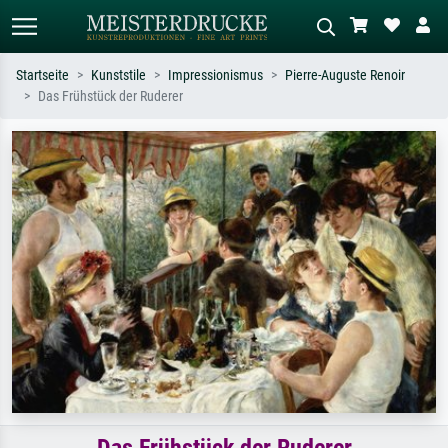
Startseite
Kunststile
Impressionismus
Pierre-Auguste Renoir
Das Frühstück der Ruderer
Standardsuche
KI-Bildersuche
Suchen Sie nach Künstlern, Werktiteln
Beschreiben Sie die Szene – z.B. Grüne
oder Stilen – z.B. Monet,
Wiese, Abstrakt mit viel Rot, Dunkles
Sternennacht, Impressionismus, Welle
Ölgemälde, Stehender Akt neben einem
Hokusai, Akt.
Baum.
Das Frühstück der Ruderer