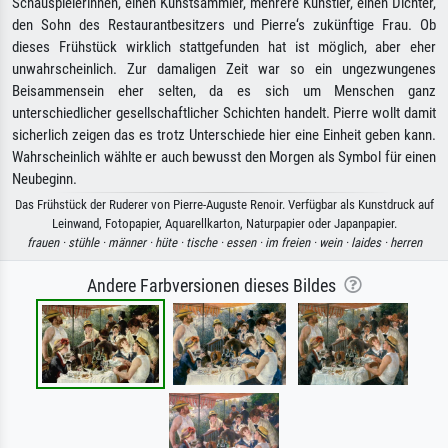
Schauspielerinnen, einen Kunstsammler, mehrere Künstler, einen Dichter,
den Sohn des Restaurantbesitzers und Pierre‘s zukünftige Frau. Ob
dieses Frühstück wirklich stattgefunden hat ist möglich, aber eher
unwahrscheinlich. Zur damaligen Zeit war so ein ungezwungenes
Beisammensein eher selten, da es sich um Menschen ganz
unterschiedlicher gesellschaftlicher Schichten handelt. Pierre wollt damit
sicherlich zeigen das es trotz Unterschiede hier eine Einheit geben kann.
Wahrscheinlich wählte er auch bewusst den Morgen als Symbol für einen
Neubeginn.
Das Frühstück der Ruderer von Pierre-Auguste Renoir. Verfügbar als Kunstdruck auf
Leinwand, Fotopapier, Aquarellkarton, Naturpapier oder Japanpapier.
frauen ·
stühle ·
männer ·
hüte ·
tische ·
essen ·
im freien ·
wein ·
laides ·
herren
Andere Farbversionen dieses Bildes