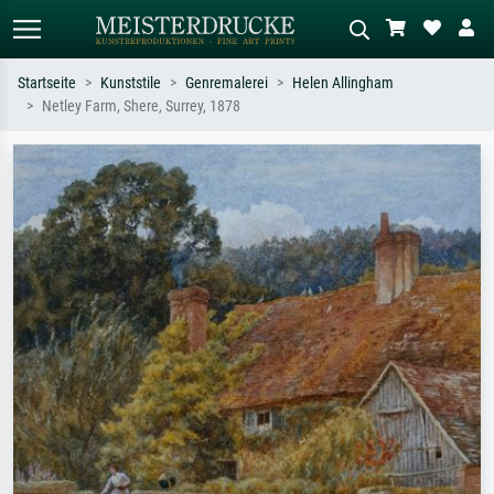
Startseite
Kunststile
Genremalerei
Helen Allingham
Netley Farm, Shere, Surrey, 1878
Standardsuche
KI-Bildersuche
Suchen Sie nach Künstlern, Werktiteln
Beschreiben Sie die Szene – z.B. Grüne
oder Stilen – z.B. Monet,
Wiese, Abstrakt mit viel Rot, Dunkles
Sternennacht, Impressionismus, Welle
Ölgemälde, Stehender Akt neben einem
Hokusai, Akt.
Baum.