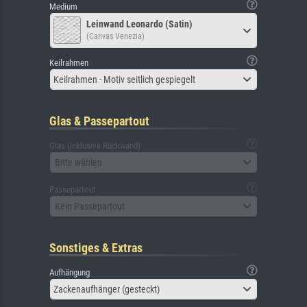
Medium
Leinwand Leonardo (Satin)
(Canvas Venezia)
Keilrahmen
Keilrahmen - Motiv seitlich gespiegelt
Glas & Passepartout
Glas (inklusive Rückwand)
Bitte wählen
Passepartout
Kein Passepartout
Sonstiges & Extras
Aufhängung
Zackenaufhänger (gesteckt)