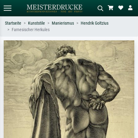
Startseite
Kunststile
Manierismus
Hendrik Goltzius
Farnesischer Herkules
Standardsuche
KI-Bildersuche
Suchen Sie nach Künstlern, Werktiteln
Beschreiben Sie die Szene – z.B. Grüne
oder Stilen – z.B. Monet,
Wiese, Abstrakt mit viel Rot, Dunkles
Sternennacht, Impressionismus, Welle
Ölgemälde, Stehender Akt neben einem
Hokusai, Akt.
Baum.