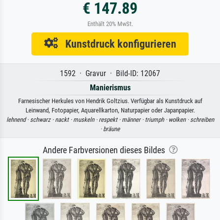
€ 147.89
Enthält 20% MwSt.
Kunstdruck konfigurieren
1592 · Gravur · Bild-ID: 12067
Manierismus
Farnesischer Herkules von Hendrik Goltzius. Verfügbar als Kunstdruck auf
Leinwand, Fotopapier, Aquarellkarton, Naturpapier oder Japanpapier.
lehnend ·
schwarz ·
nackt ·
muskeln ·
respekt ·
männer ·
triumph ·
wolken ·
schreiben
·
bräune
Andere Farbversionen dieses Bildes