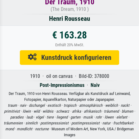
Der Traum, 1910
(The Dream, 1910 )
Henri Rousseau
€ 163.28
Enthält 20% MwSt.
Kunstdruck konfigurieren
1910 · oil on canvas · Bild-ID: 378000
Post-Impressionismus
·
Naiv
Der Traum, 1910 von Henri Rousseau. Verfügbar als Kunstdruck auf Leinwand,
Fotopapier, Aquarellkarton, Naturpapier oder Japanpapier.
traum ·
naiv ·
dschungel ·
exotisch ·
tropisch ·
atmosphärisch ·
weiblich ·
nackt ·
primitivist ·
löwin ·
wild ·
wildnis ·
schwarz ·
afrika ·
afrikanisch ·
träumend ·
blumen ·
paradies ·
laub ·
vögel ·
tiere ·
liegend ·
garten ·
musik ·
rohr ·
löwen ·
elefant ·
träumereien ·
sinnlich ·
postimpressionist ·
postimpressionist ·
natur ·
fruchtbarkeit ·
mond ·
mondlicht ·
nocturne
· Museum of Modern Art, New York, USA / Bridgeman
Images