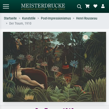
Startseite
Kunststile
Post-Impressionismus
Henri Rousseau
Der Traum, 1910
Standardsuche
KI-Bildersuche
Suchen Sie nach Künstlern, Werktiteln
Beschreiben Sie die Szene – z.B. Grüne
oder Stilen – z.B. Monet,
Wiese, Abstrakt mit viel Rot, Dunkles
Sternennacht, Impressionismus, Welle
Ölgemälde, Stehender Akt neben einem
Hokusai, Akt.
Baum.