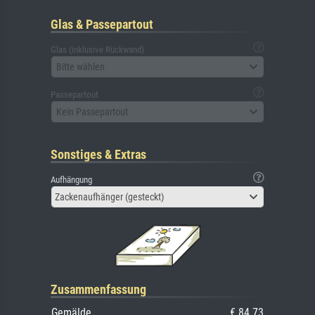
Glas & Passepartout
Glas (inklusive Rückwand)
Bitte wählen
Passepartout
Kein Passepartout
Sonstiges & Extras
Aufhängung
Zackenaufhänger (gesteckt)
Zusammenfassung
Gemälde
€ 84.73