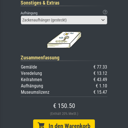
Sonstiges & Extras
Aufhängung
Zackenaufhänger (gesteckt)
Zusammenfassung
Gemälde
€ 77.33
Veredelung
€ 13.12
Keilrahmen
€ 43.49
Aufhängung
€ 1.10
Museumslizenz
€ 15.47
€ 150.50
(Enthält 20% MwSt.)
In den Warenkorb