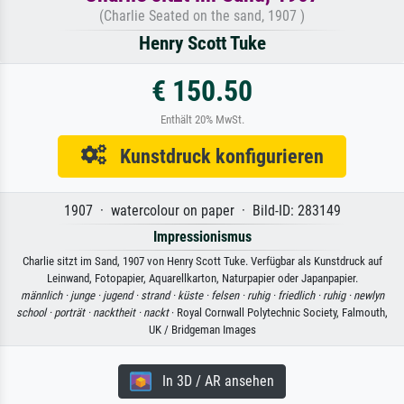
(Charlie Seated on the sand, 1907 )
Henry Scott Tuke
€ 150.50
Enthält 20% MwSt.
Kunstdruck konfigurieren
1907 · watercolour on paper · Bild-ID: 283149
Impressionismus
Charlie sitzt im Sand, 1907 von Henry Scott Tuke. Verfügbar als Kunstdruck auf
Leinwand, Fotopapier, Aquarellkarton, Naturpapier oder Japanpapier.
männlich ·
junge ·
jugend ·
strand ·
küste ·
felsen ·
ruhig ·
friedlich ·
ruhig ·
newlyn
school ·
porträt ·
nacktheit ·
nackt
· Royal Cornwall Polytechnic Society, Falmouth,
UK / Bridgeman Images
In 3D / AR ansehen