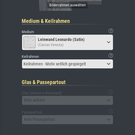
Medium & Keilrahmen
Medium
Leinwand Leonardo (Satin)
(Canvas Venezia)
Keilrahmen
Keilrahmen - Motiv seitlich gespiegelt
Glas & Passepartout
Glas (inklusive Rückwand)
Bitte wählen
Passepartout
Kein Passepartout