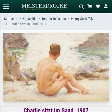
Startseite
Kunststile
Impressionismus
Henry Scott Tuke
Charlie sitzt im Sand, 1907
Standardsuche
KI-Bildersuche
Suchen Sie nach Künstlern, Werktiteln
Beschreiben Sie die Szene – z.B. Grüne
oder Stilen – z.B. Monet,
Wiese, Abstrakt mit viel Rot, Dunkles
Sternennacht, Impressionismus, Welle
Ölgemälde, Stehender Akt neben einem
Hokusai, Akt.
Baum.
Charlie sitzt im Sand, 1907