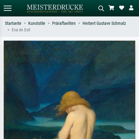
Startseite
Kunststile
Präraffaeliten
Herbert Gustave Schmalz
Eva im Exil
Standardsuche
KI-Bildersuche
Suchen Sie nach Künstlern, Werktiteln
Beschreiben Sie die Szene – z.B. Grüne
oder Stilen – z.B. Monet,
Wiese, Abstrakt mit viel Rot, Dunkles
Sternennacht, Impressionismus, Welle
Ölgemälde, Stehender Akt neben einem
Hokusai, Akt.
Baum.