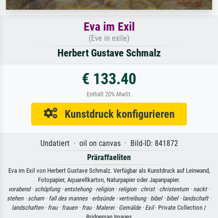
Eva im Exil
(Eve in exile)
Herbert Gustave Schmalz
€ 133.40
Enthält 20% MwSt.
Kunstdruck konfigurieren
Undatiert · oil on canvas · Bild-ID: 841872
Präraffaeliten
Eva im Exil von Herbert Gustave Schmalz. Verfügbar als Kunstdruck auf Leinwand,
Fotopapier, Aquarellkarton, Naturpapier oder Japanpapier.
vorabend ·
schöpfung ·
entstehung ·
religion ·
religion ·
christ ·
christentum ·
nackt ·
stehen ·
scham ·
fall des mannes ·
erbsünde ·
vertreibung ·
bibel ·
bibel ·
landschaft ·
landschaften ·
frau ·
frauen ·
frau ·
Malerei ·
Gemälde ·
Exil
· Private Collection /
Bridgeman Images