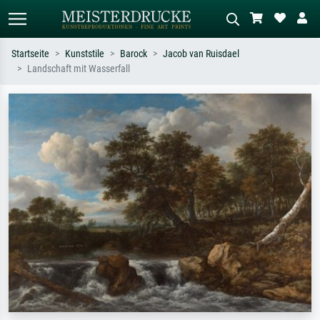
Startseite
Kunststile
Barock
Jacob van Ruisdael
Landschaft mit Wasserfall
Standardsuche
KI-Bildersuche
Suchen Sie nach Künstlern, Werktiteln
Beschreiben Sie die Szene – z.B. Grüne
oder Stilen – z.B. Monet,
Wiese, Abstrakt mit viel Rot, Dunkles
Sternennacht, Impressionismus, Welle
Ölgemälde, Stehender Akt neben einem
Hokusai, Akt.
Baum.