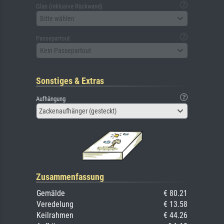
Glas (inklusive Rückwand)
Bitte wählen
Passepartout
Kein Passepartout
Sonstiges & Extras
Aufhängung
Zackenaufhänger (gesteckt)
Zusammenfassung
Gemälde
€ 80.21
Veredelung
€ 13.58
Keilrahmen
€ 44.26