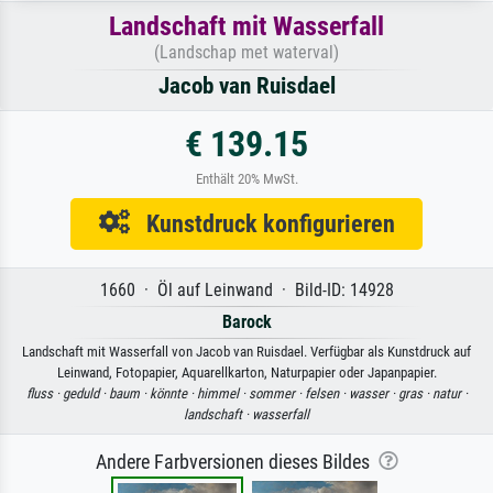
Landschaft mit Wasserfall
(Landschap met waterval)
Jacob van Ruisdael
€ 139.15
Enthält 20% MwSt.
Kunstdruck konfigurieren
1660 · Öl auf Leinwand · Bild-ID: 14928
Barock
Landschaft mit Wasserfall von Jacob van Ruisdael. Verfügbar als Kunstdruck auf
Leinwand, Fotopapier, Aquarellkarton, Naturpapier oder Japanpapier.
fluss ·
geduld ·
baum ·
könnte ·
himmel ·
sommer ·
felsen ·
wasser ·
gras ·
natur ·
landschaft ·
wasserfall
Andere Farbversionen dieses Bildes