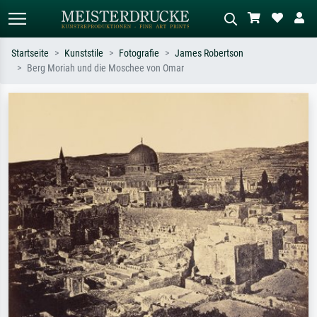
Startseite
Kunststile
Fotografie
James Robertson
Berg Moriah und die Moschee von Omar
Standardsuche
KI-Bildersuche
Suchen Sie nach Künstlern, Werktiteln
Beschreiben Sie die Szene – z.B. Grüne
oder Stilen – z.B. Monet,
Wiese, Abstrakt mit viel Rot, Dunkles
Sternennacht, Impressionismus, Welle
Ölgemälde, Stehender Akt neben einem
Hokusai, Akt.
Baum.