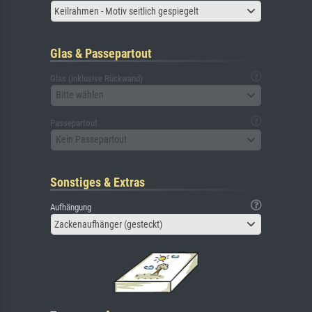
Keilrahmen - Motiv seitlich gespiegelt
Glas & Passepartout
Glas (inklusive Rückwand)
Bitte wählen
Passepartout
Kein Passepartout
Sonstiges & Extras
Aufhängung
Zackenaufhänger (gesteckt)