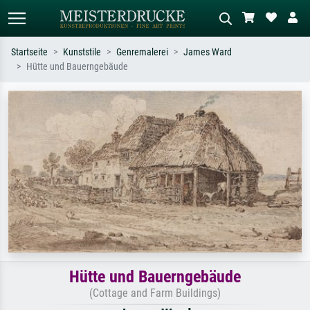
Startseite
Kunststile
Genremalerei
James Ward
Hütte und Bauerngebäude
Standardsuche
KI-Bildersuche
Suchen Sie nach Künstlern, Werktiteln
Beschreiben Sie die Szene – z.B. Grüne
oder Stilen – z.B. Monet,
Wiese, Abstrakt mit viel Rot, Dunkles
Sternennacht, Impressionismus, Welle
Ölgemälde, Stehender Akt neben einem
Hokusai, Akt.
Baum.
Hütte und Bauerngebäude
(Cottage and Farm Buildings)