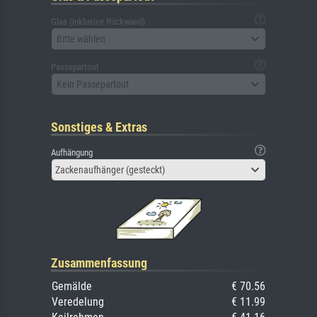
Glas (inklusive Rückwand)
Bitte wählen
Passepartout
Kein Passepartout
Sonstiges & Extras
Aufhängung
Zackenaufhänger (gesteckt)
Zusammenfassung
Gemälde
€ 70.56
Veredelung
€ 11.99