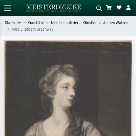
Startseite
Kunststile
Nicht klassifizierte Künstler
James Watson
Miss Elizabeth Greenway
Standardsuche
KI-Bildersuche
Suchen Sie nach Künstlern, Werktiteln
Beschreiben Sie die Szene – z.B. Grüne
oder Stilen – z.B. Monet,
Wiese, Abstrakt mit viel Rot, Dunkles
Sternennacht, Impressionismus, Welle
Ölgemälde, Stehender Akt neben einem
Hokusai, Akt.
Baum.