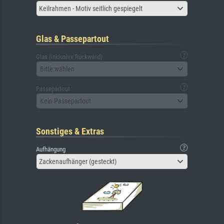
Keilrahmen - Motiv seitlich gespiegelt
Glas & Passepartout
Glas (inklusive Rückwand)
Bitte wählen
Passepartout
Kein Passepartout
Sonstiges & Extras
Aufhängung
Zackenaufhänger (gesteckt)