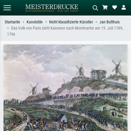
Startseite
Kunststile
Nicht klassifizierte Künstler
Jan Bulthuis
Das Volk von Paris zieht Kanonen nach Montmartre am 15. Juli 1789,
Standardsuche
KI-Bildersuche
1796
Suchen Sie nach Künstlern, Werktiteln
Beschreiben Sie die Szene – z.B. Grüne
oder Stilen – z.B. Monet,
Wiese, Abstrakt mit viel Rot, Dunkles
Sternennacht, Impressionismus, Welle
Ölgemälde, Stehender Akt neben einem
Hokusai, Akt.
Baum.