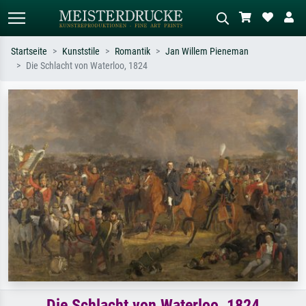
Startseite
Kunststile
Romantik
Jan Willem Pieneman
Die Schlacht von Waterloo, 1824
Standardsuche
KI-Bildersuche
Suchen Sie nach Künstlern, Werktiteln
Beschreiben Sie die Szene – z.B. Grüne
oder Stilen – z.B. Monet,
Wiese, Abstrakt mit viel Rot, Dunkles
Sternennacht, Impressionismus, Welle
Ölgemälde, Stehender Akt neben einem
Hokusai, Akt.
Baum.
Die Schlacht von Waterloo, 1824