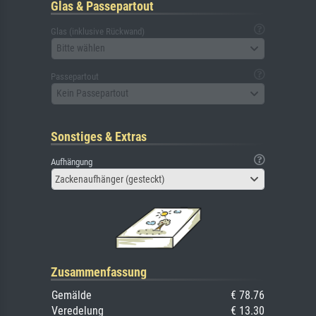
Glas & Passepartout
Glas (inklusive Rückwand)
Bitte wählen
Passepartout
Kein Passepartout
Sonstiges & Extras
Aufhängung
Zackenaufhänger (gesteckt)
Zusammenfassung
Gemälde
€ 78.76
Veredelung
€ 13.30