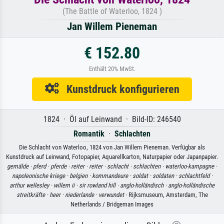
(The Battle of Waterloo, 1824 )
Jan Willem Pieneman
€ 152.80
Enthält 20% MwSt.
Kunstdruck konfigurieren
1824 · Öl auf Leinwand · Bild-ID: 246540
Romantik
·
Schlachten
Die Schlacht von Waterloo, 1824 von Jan Willem Pieneman. Verfügbar als
Kunstdruck auf Leinwand, Fotopapier, Aquarellkarton, Naturpapier oder Japanpapier.
gemälde ·
pferd ·
pferde ·
reiter ·
reiter ·
schlacht ·
schlachten ·
waterloo-kampagne ·
napoleonische kriege ·
belgien ·
kommandeure ·
soldat ·
soldaten ·
schlachtfeld ·
arthur wellesley ·
willem ii ·
sir rowland hill ·
anglo-holländisch ·
anglo-holländische
streitkräfte ·
heer ·
niederlande ·
verwundet
· Rijksmuseum, Amsterdam, The
Netherlands / Bridgeman Images