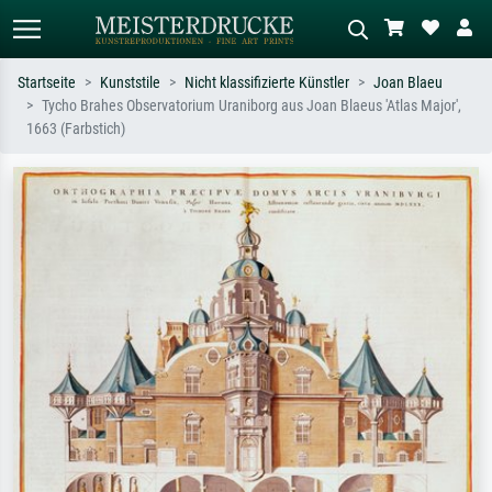
Startseite
Kunststile
Nicht klassifizierte Künstler
Joan Blaeu
Tycho Brahes Observatorium Uraniborg aus Joan Blaeus 'Atlas Major',
Standardsuche
KI-Bildersuche
1663 (Farbstich)
Suchen Sie nach Künstlern, Werktiteln
Beschreiben Sie die Szene – z.B. Grüne
oder Stilen – z.B. Monet,
Wiese, Abstrakt mit viel Rot, Dunkles
Sternennacht, Impressionismus, Welle
Ölgemälde, Stehender Akt neben einem
Hokusai, Akt.
Baum.