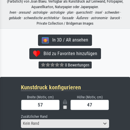
(Farbstich) von Joan Blaeu. Verfügbar als Kunstdruck auf Leinwand, Fotopapier,
Aquarellkarton, Naturpapier oder Japanpapier.
hven ·
oresund ·
astrologie ·
astrologie ·
plan ·
querschnitt ·
insel ·
schweden ·
gebäude ·
schwedische architektur ·
fassade ·
Äußeres ·
astronomie ·
barock
·
Private Collection / Bridgeman Images
In 3D / AR ansehen
Bild zu Favoriten hinzufügen
0 Bewertungen
Kunstdruck konfigurieren
Breite (Motiv, cm)
Höhe (Motiv, cm)
Zusätzlicher Rand
Kein Rand