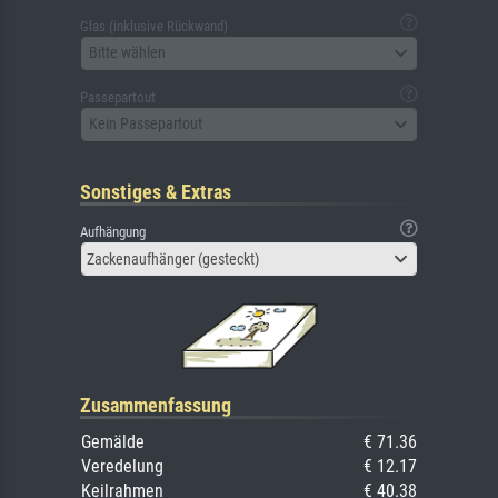
Glas (inklusive Rückwand)
Bitte wählen
Passepartout
Kein Passepartout
Sonstiges & Extras
Aufhängung
Zackenaufhänger (gesteckt)
Zusammenfassung
Gemälde
€ 71.36
Veredelung
€ 12.17
Keilrahmen
€ 40.38