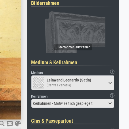
Bilderrahmen
Medium & Keilrahmen
Medium
Leinwand Leonardo (Satin)
(Canvas Venezia)
Keilrahmen
Keilrahmen - Motiv seitlich gespiegelt
Glas & Passepartout