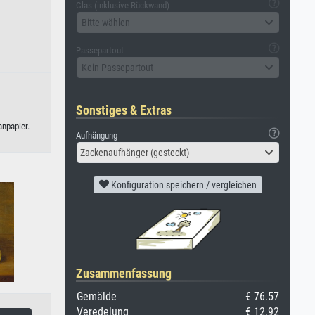
Glas (inklusive Rückwand)
Bitte wählen
Passepartout
Kein Passepartout
Sonstiges & Extras
anpapier.
Aufhängung
Zackenaufhänger (gesteckt)
Konfiguration speichern / vergleichen
Zusammenfassung
Gemälde
€ 76.57
Veredelung
€ 12.92