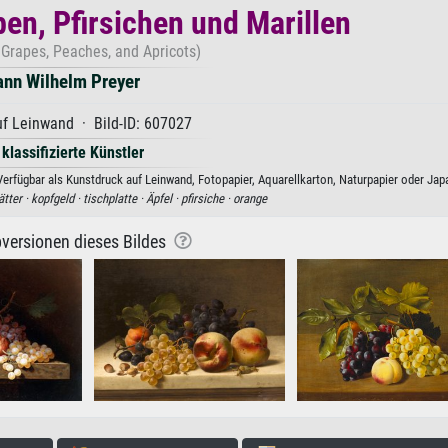
ben, Pfirsichen und Marillen
th Grapes, Peaches, and Apricots)
ann Wilhelm Preyer
f Leinwand · Bild-ID: 607027
 klassifizierte Künstler
 Verfügbar als Kunstdruck auf Leinwand, Fotopapier, Aquarellkarton, Naturpapier oder Jap
ätter ·
kopfgeld ·
tischplatte ·
Äpfel ·
pfirsiche ·
orange
versionen dieses Bildes