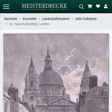
Startseite
Kunststile
Landschaftsmalerei
John Fulleylove
St. Pauls Kathedrale, London
Standardsuche
KI-Bildersuche
Suchen Sie nach Künstlern, Werktiteln
Beschreiben Sie die Szene – z.B. Grüne
oder Stilen – z.B. Monet,
Wiese, Abstrakt mit viel Rot, Dunkles
Sternennacht, Impressionismus, Welle
Ölgemälde, Stehender Akt neben einem
Hokusai, Akt.
Baum.