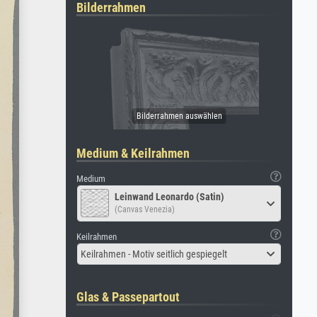
Bilderrahmen
Medium & Keilrahmen
Medium
Leinwand Leonardo (Satin)
(Canvas Venezia)
Keilrahmen
Keilrahmen - Motiv seitlich gespiegelt
Glas & Passepartout