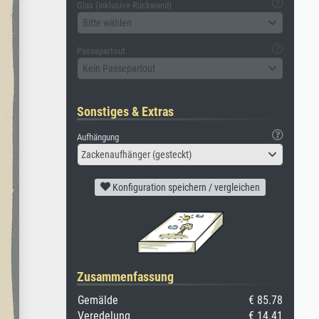
Glas (inklusive Rückwand)
Bitte wählen
Passepartout
Kein Passepartout
Sonstiges & Extras
Aufhängung
Zackenaufhänger (gesteckt)
Konfiguration speichern / vergleichen
Zusammenfassung
Gemälde
€ 85.78
Veredelung
€ 14.41