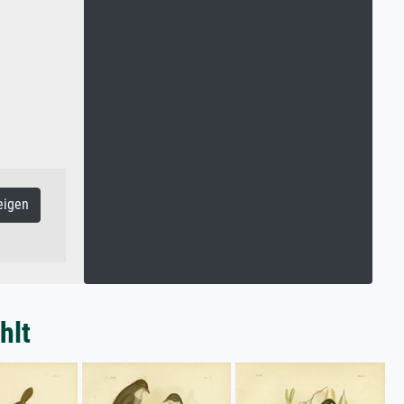
eigen
hlt