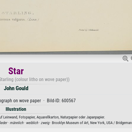
Star
Starling (colour litho on wove paper))
John Gould
hograph on wove paper · Bild-ID: 600567
Illustration
f Leinwand, Fotopapier, Aquarellkarton, Naturpapier oder Japanpapier.
ieder ·
männlich ·
weiblich ·
zweig
· Brooklyn Museum of Art, New York, USA / Bridgema