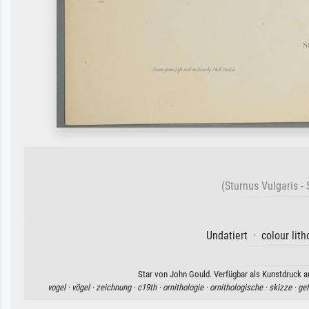
(Sturnus Vulgaris - 
Undatiert · colour lit
Star von John Gould. Verfügbar als Kunstdruck au
vogel ·
vögel ·
zeichnung ·
c19th ·
ornithologie ·
ornithologische ·
skizze ·
gef