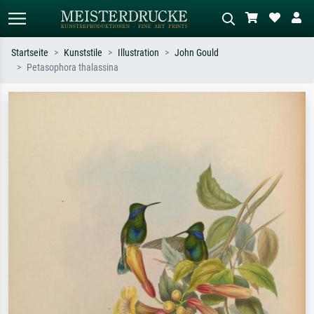
Startseite
Kunststile
Illustration
John Gould
Petasophora thalassina
Standardsuche
KI-Bildersuche
Suchen Sie nach Künstlern, Werktiteln
Beschreiben Sie die Szene – z.B. Grüne
oder Stilen – z.B. Monet,
Wiese, Abstrakt mit viel Rot, Dunkles
Sternennacht, Impressionismus, Welle
Ölgemälde, Stehender Akt neben einem
Hokusai, Akt.
Baum.