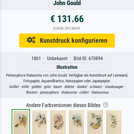
John Gould
€ 131.66
Enthält 20% MwSt.
Kunstdruck konfigurieren
1861 · Unbekannt · Bild-ID: 670894
Illustration
Petasophora thalassina von John Gould. Verfügbar als Kunstdruck auf Leinwand,
Fotopapier, Aquarellkarton, Naturpapier oder Japanpapier.
kolibri ·
stille ·
golden ·
grün ·
baum ·
blätter ·
dunkel ·
schwarz ·
staubsauger ·
flüstern ·
petasophora ·
thalassina ·
colibri ·
thalassinus
Andere Farbversionen dieses Bildes