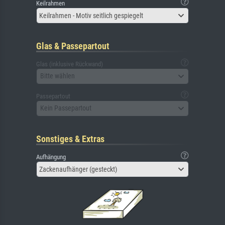
Keilrahmen
Keilrahmen - Motiv seitlich gespiegelt
Glas & Passepartout
Glas (inklusive Rückwand)
Bitte wählen
Passepartout
Kein Passepartout
Sonstiges & Extras
Aufhängung
Zackenaufhänger (gesteckt)