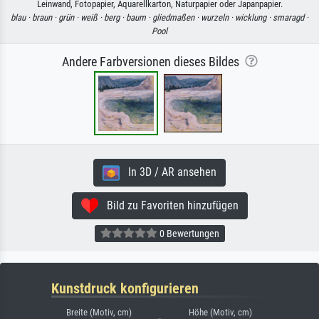
Leinwand, Fotopapier, Aquarellkarton, Naturpapier oder Japanpapier.
blau ·
braun ·
grün ·
weiß ·
berg ·
baum ·
gliedmaßen ·
wurzeln ·
wicklung ·
smaragd ·
Pool
Andere Farbversionen dieses Bildes
In 3D / AR ansehen
Bild zu Favoriten hinzufügen
0 Bewertungen
Kunstdruck konfigurieren
Breite (Motiv, cm)
Höhe (Motiv, cm)