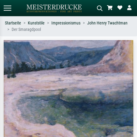
Startseite
Kunststile
Impressionismus
John Henry Twachtman
Der Smaragdpool
Standardsuche
KI-Bildersuche
Suchen Sie nach Künstlern, Werktiteln
Beschreiben Sie die Szene – z.B. Grüne
oder Stilen – z.B. Monet,
Wiese, Abstrakt mit viel Rot, Dunkles
Sternennacht, Impressionismus, Welle
Ölgemälde, Stehender Akt neben einem
Hokusai, Akt.
Baum.