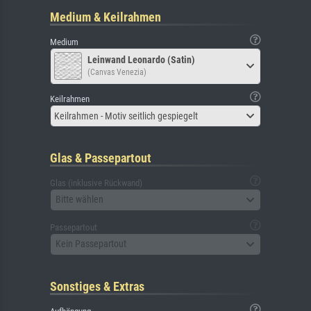
Medium & Keilrahmen
Medium
Leinwand Leonardo (Satin)
(Canvas Venezia)
Keilrahmen
Keilrahmen - Motiv seitlich gespiegelt
Glas & Passepartout
Glas (inklusive Rückwand)
Bitte wählen
Passepartout
Kein Passepartout
Sonstiges & Extras