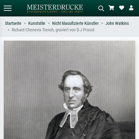
Startseite
Kunststile
Nicht klassifizierte Künstler
John Watkins
Richard Chenevix Trench, graviert von D.J Pound
Standardsuche
KI-Bildersuche
Suchen Sie nach Künstlern, Werktiteln
Beschreiben Sie die Szene – z.B. Grüne
oder Stilen – z.B. Monet,
Wiese, Abstrakt mit viel Rot, Dunkles
Sternennacht, Impressionismus, Welle
Ölgemälde, Stehender Akt neben einem
Hokusai, Akt.
Baum.