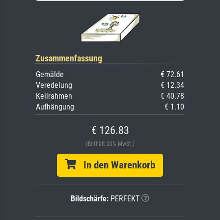
Zusammenfassung
Gemälde
€ 72.61
Veredelung
€ 12.34
Keilrahmen
€ 40.78
Aufhängung
€ 1.10
€ 126.83
(Enthält 20% MwSt.)
In den Warenkorb
Bildschärfe:
PERFEKT