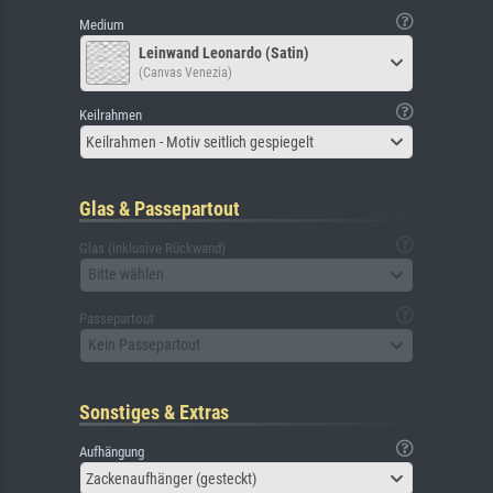
Medium
Leinwand Leonardo (Satin)
(Canvas Venezia)
Keilrahmen
Keilrahmen - Motiv seitlich gespiegelt
Glas & Passepartout
Glas (inklusive Rückwand)
Bitte wählen
Passepartout
Kein Passepartout
Sonstiges & Extras
Aufhängung
Zackenaufhänger (gesteckt)