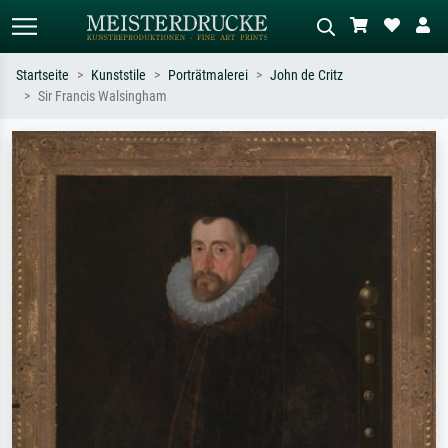
Startseite
Kunststile
Porträtmalerei
John de Critz
Sir Francis Walsingham
Standardsuche
KI-Bildersuche
Suchen Sie nach Künstlern, Werktiteln
Beschreiben Sie die Szene – z.B. Grüne
oder Stilen – z.B. Monet,
Wiese, Abstrakt mit viel Rot, Dunkles
Sternennacht, Impressionismus, Welle
Ölgemälde, Stehender Akt neben einem
Hokusai, Akt.
Baum.