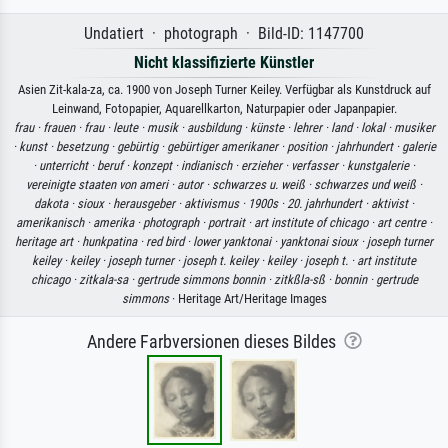
Undatiert · photograph · Bild-ID: 1147700
Nicht klassifizierte Künstler
Asien Zit-kala-za, ca. 1900 von Joseph Turner Keiley. Verfügbar als Kunstdruck auf
Leinwand, Fotopapier, Aquarellkarton, Naturpapier oder Japanpapier.
frau ·
frauen ·
frau ·
leute ·
musik ·
ausbildung ·
künste ·
lehrer ·
land ·
lokal ·
musiker
·
kunst ·
besetzung ·
gebürtig ·
gebürtiger amerikaner ·
position ·
jahrhundert ·
galerie
·
unterricht ·
beruf ·
konzept ·
indianisch ·
erzieher ·
verfasser ·
kunstgalerie ·
vereinigte staaten von ameri ·
autor ·
schwarzes u. weiß ·
schwarzes und weiß ·
dakota ·
sioux ·
herausgeber ·
aktivismus ·
1900s ·
20. jahrhundert ·
aktivist ·
amerikanisch ·
amerika ·
photograph ·
portrait ·
art institute of chicago ·
art centre ·
heritage art ·
hunkpatina ·
red bird ·
lower yanktonai ·
yanktonai sioux ·
joseph turner
keiley ·
keiley ·
joseph turner ·
joseph t. keiley ·
keiley ·
joseph t. ·
art institute
chicago ·
zitkala-sa ·
gertrude simmons bonnin ·
zitkßla-sß ·
bonnin ·
gertrude
simmons
· Heritage Art/Heritage Images
Andere Farbversionen dieses Bildes