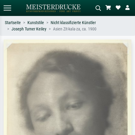
Startseite
Kunststile
Nicht klassifizierte Künstler
Joseph Turner Keiley
Asien Zit-kala-za, ca. 1900
Standardsuche
KI-Bildersuche
Suchen Sie nach Künstlern, Werktiteln
Beschreiben Sie die Szene – z.B. Grüne
oder Stilen – z.B. Monet,
Wiese, Abstrakt mit viel Rot, Dunkles
Sternennacht, Impressionismus, Welle
Ölgemälde, Stehender Akt neben einem
Hokusai, Akt.
Baum.