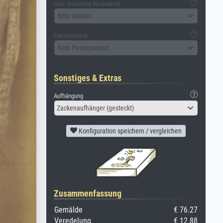
Glas (inklusive Rückwand)
Bitte wählen
Passepartout
Kein Passepartout
Sonstiges & Extras
Aufhängung
Zackenaufhänger (gesteckt)
Konfiguration speichern / vergleichen
Zusammenfassung
Gemälde
€ 76.27
Veredelung
€ 12.88