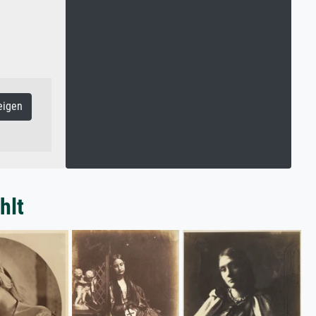
eigen
hlt