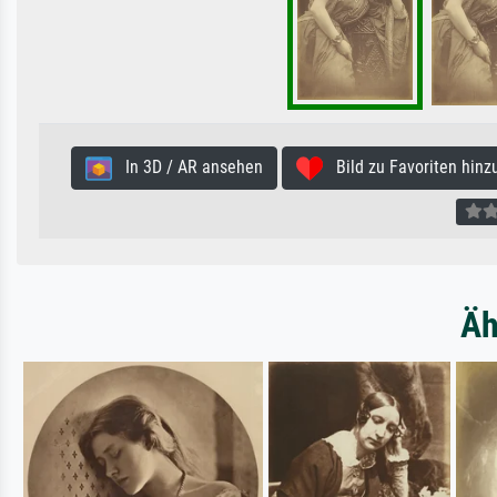
In 3D / AR ansehen
Bild zu Favoriten hinz
Äh