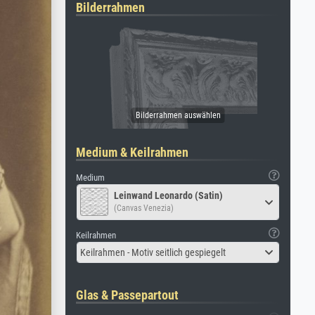
Bilderrahmen
Medium & Keilrahmen
Medium
Leinwand Leonardo (Satin)
(Canvas Venezia)
Keilrahmen
Keilrahmen - Motiv seitlich gespiegelt
Glas & Passepartout