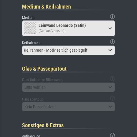
Medium & Keilrahmen
Medium
Leinwand Leonardo (Satin)
(Canvas Venezia)
Keilrahmen
Keilrahmen - Motiv seitlich gespiegelt
Glas & Passepartout
Glas (inklusive Rückwand)
Bitte wählen
Passepartout
Kein Passepartout
Sonstiges & Extras
Aufhängung