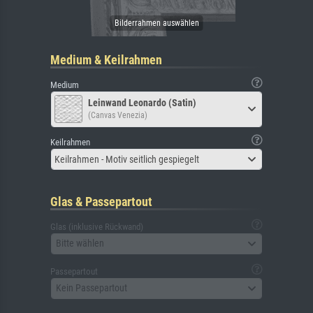
Medium & Keilrahmen
Medium
Leinwand Leonardo (Satin)
(Canvas Venezia)
Keilrahmen
Keilrahmen - Motiv seitlich gespiegelt
Glas & Passepartout
Glas (inklusive Rückwand)
Bitte wählen
Passepartout
Kein Passepartout