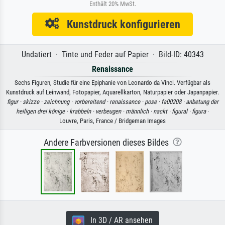
Enthält 20% MwSt.
Kunstdruck konfigurieren
Undatiert · Tinte und Feder auf Papier · Bild-ID: 40343
Renaissance
Sechs Figuren, Studie für eine Epiphanie von Leonardo da Vinci. Verfügbar als
Kunstdruck auf Leinwand, Fotopapier, Aquarellkarton, Naturpapier oder Japanpapier.
figur ·
skizze ·
zeichnung ·
vorbereitend ·
renaissance ·
pose ·
fa00208 ·
anbetung der
heiligen drei könige ·
krabbeln ·
verbeugen ·
männlich ·
nackt ·
figural ·
figura
·
Louvre, Paris, France / Bridgeman Images
Andere Farbversionen dieses Bildes
In 3D / AR ansehen