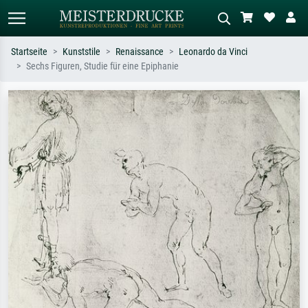
Startseite
Kunststile
Renaissance
Leonardo da Vinci
Sechs Figuren, Studie für eine Epiphanie
Standardsuche
KI-Bildersuche
Suchen Sie nach Künstlern, Werktiteln
Beschreiben Sie die Szene – z.B. Grüne
oder Stilen – z.B. Monet,
Wiese, Abstrakt mit viel Rot, Dunkles
Sternennacht, Impressionismus, Welle
Ölgemälde, Stehender Akt neben einem
Hokusai, Akt.
Baum.