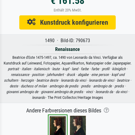
€ 161.58
Enthält 20% MwSt.
Kunstdruck konfigurieren
1490 · Bild-ID: 790673
Renaissance
Beatrice d'Este 1475-1497, ca. 1490 von Leonardo da Vinci. Verfügbar als
Kunstdruck auf Leinwand, Fotopapier, Aquarellkarton, Naturpapier oder Japanpapier.
portrait ·
italien ·
italienisch ·
leute ·
kopf ·
land ·
farbe ·
farbe ·
profil ·
königlich ·
renaissance ·
position ·
jahrhundert ·
druck ·
abgabe ·
eine person ·
kopf und
schultern ·
herzogin ·
beatrice deste ·
leonardo da vinci ·
leonardo de vinci ·
beatrice ·
deste ·
duchess of milan ·
ambrogio de predis ·
predis ·
ambrogio de ·
predis ·
giovanni ambrogio de ·
giovanni ambrogio de predis ·
vinci ·
leonardo da ·
da vinci ·
leonardo
· The Print Collector/Heritage Images
Andere Farbversionen dieses Bildes