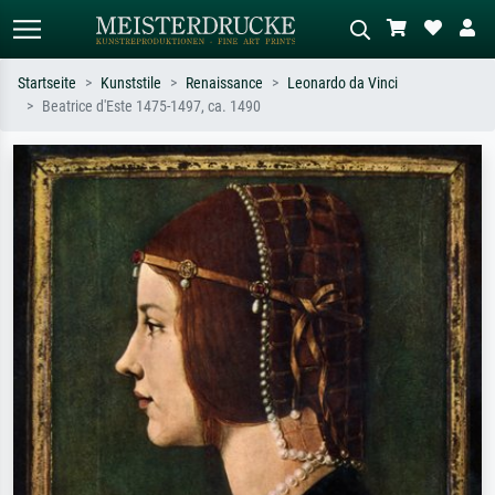
Startseite
Kunststile
Renaissance
Leonardo da Vinci
Beatrice d'Este 1475-1497, ca. 1490
Standardsuche
KI-Bildersuche
Suchen Sie nach Künstlern, Werktiteln
Beschreiben Sie die Szene – z.B. Grüne
oder Stilen – z.B. Monet,
Wiese, Abstrakt mit viel Rot, Dunkles
Sternennacht, Impressionismus, Welle
Ölgemälde, Stehender Akt neben einem
Hokusai, Akt.
Baum.