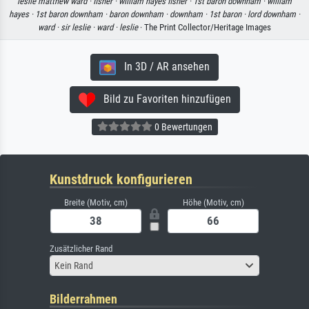
leslie matthew ward ·
fisher ·
william hayes fisher ·
1st baron downham ·
william
hayes ·
1st baron downham ·
baron downham ·
downham ·
1st baron ·
lord downham ·
ward ·
sir leslie ·
ward ·
leslie
· The Print Collector/Heritage Images
In 3D / AR ansehen
Bild zu Favoriten hinzufügen
0 Bewertungen
Kunstdruck konfigurieren
Breite (Motiv, cm)
Höhe (Motiv, cm)
Zusätzlicher Rand
Kein Rand
Bilderrahmen