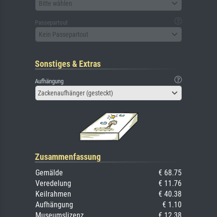
Bitte wählen
Passepartout
Kein Passepartout
Sonstiges & Extras
Aufhängung
Zackenaufhänger (gesteckt)
Zusammenfassung
Gemälde
€ 68.75
Veredelung
€ 11.76
Keilrahmen
€ 40.38
Aufhängung
€ 1.10
Museumslizenz
€ 12.38