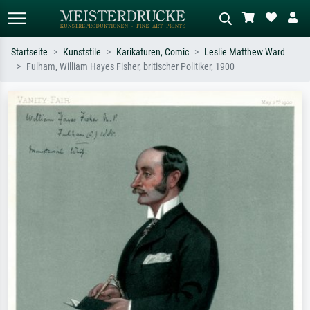
Startseite
Kunststile
Karikaturen, Comic
Leslie Matthew Ward
Fulham, William Hayes Fisher, britischer Politiker, 1900
Standardsuche
KI-Bildersuche
Suchen Sie nach Künstlern, Werktiteln
Beschreiben Sie die Szene – z.B. Grüne
oder Stilen – z.B. Monet,
Wiese, Abstrakt mit viel Rot, Dunkles
Sternennacht, Impressionismus, Welle
Ölgemälde, Stehender Akt neben einem
Hokusai, Akt.
Baum.