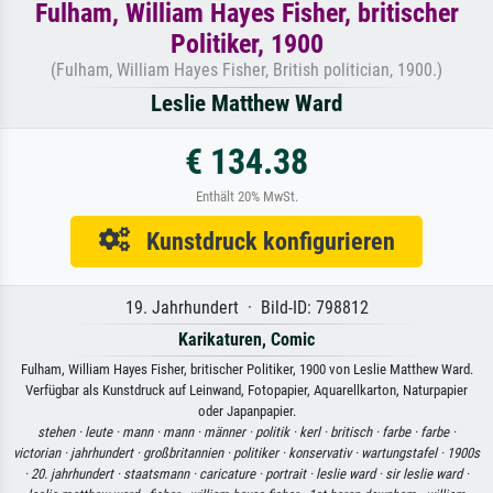
Fulham, William Hayes Fisher, britischer
Politiker, 1900
(Fulham, William Hayes Fisher, British politician, 1900.)
Leslie Matthew Ward
€ 134.38
Enthält 20% MwSt.
Kunstdruck konfigurieren
19. Jahrhundert · Bild-ID: 798812
Karikaturen, Comic
Fulham, William Hayes Fisher, britischer Politiker, 1900 von Leslie Matthew Ward.
Verfügbar als Kunstdruck auf Leinwand, Fotopapier, Aquarellkarton, Naturpapier
oder Japanpapier.
stehen ·
leute ·
mann ·
mann ·
männer ·
politik ·
kerl ·
britisch ·
farbe ·
farbe ·
victorian ·
jahrhundert ·
großbritannien ·
politiker ·
konservativ ·
wartungstafel ·
1900s
·
20. jahrhundert ·
staatsmann ·
caricature ·
portrait ·
leslie ward ·
sir leslie ward ·