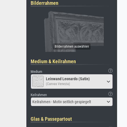
Bilderrahmen
Medium & Keilrahmen
Medium
Leinwand Leonardo (Satin)
(Canvas Venezia)
Keilrahmen
Keilrahmen - Motiv seitlich gespiegelt
Glas & Passepartout