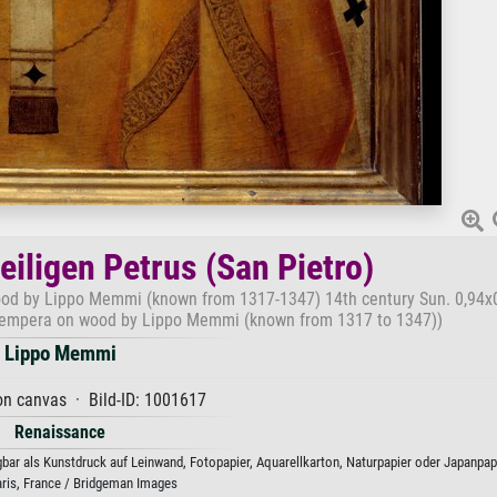
eiligen Petrus (San Pietro)
ood by Lippo Memmi (known from 1317-1347) 14th century Sun. 0,94x0
. Tempera on wood by Lippo Memmi (known from 1317 to 1347))
Lippo Memmi
on canvas · Bild-ID: 1001617
Renaissance
bar als Kunstdruck auf Leinwand, Fotopapier, Aquarellkarton, Naturpapier oder Japanpapi
aris, France / Bridgeman Images