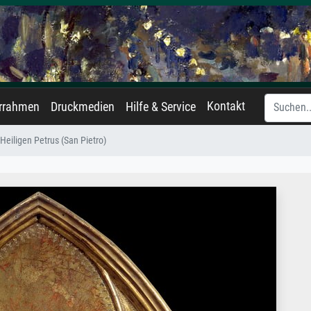
Kontakt
errahmen
Druckmedien
Hilfe & Service
Heiligen Petrus (San Pietro)