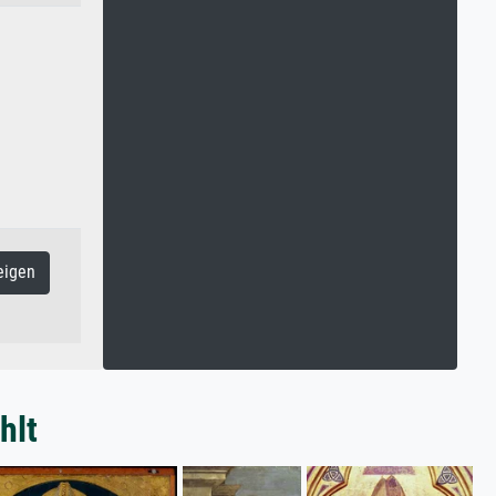
eigen
hlt