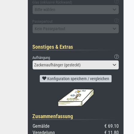
Glas (inklusive Rückwand)
Bitte wählen
Passepartout
Kein Passepartout
Sonstiges & Extras
Aufhängung
Zackenaufhänger (gesteckt)
Konfiguration speichern / vergleichen
Zusammenfassung
Gemälde
€ 69.10
Veredelung
€ 11.80