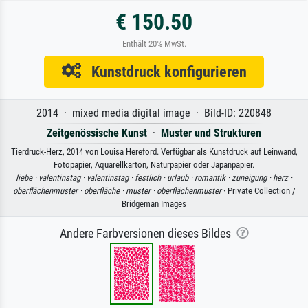
€ 150.50
Enthält 20% MwSt.
Kunstdruck konfigurieren
2014 · mixed media digital image · Bild-ID: 220848
Zeitgenössische Kunst
·
Muster und Strukturen
Tierdruck-Herz, 2014 von Louisa Hereford. Verfügbar als Kunstdruck auf Leinwand,
Fotopapier, Aquarellkarton, Naturpapier oder Japanpapier.
liebe ·
valentinstag ·
valentinstag ·
festlich ·
urlaub ·
romantik ·
zuneigung ·
herz ·
oberflächenmuster ·
oberfläche ·
muster ·
oberflächenmuster
· Private Collection /
Bridgeman Images
Andere Farbversionen dieses Bildes