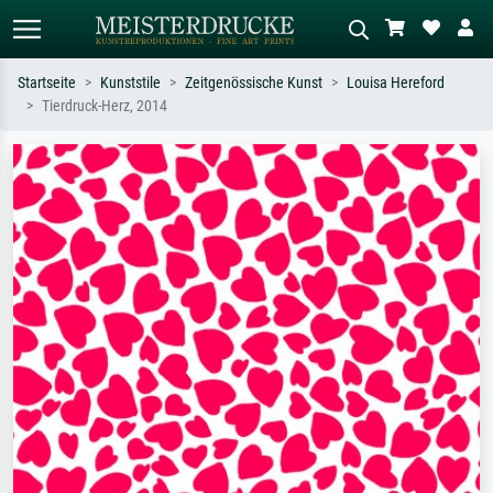
Startseite
Kunststile
Zeitgenössische Kunst
Louisa Hereford
Tierdruck-Herz, 2014
Standardsuche
KI-Bildersuche
Suchen Sie nach Künstlern, Werktiteln
Beschreiben Sie die Szene – z.B. Grüne
oder Stilen – z.B. Monet,
Wiese, Abstrakt mit viel Rot, Dunkles
Sternennacht, Impressionismus, Welle
Ölgemälde, Stehender Akt neben einem
Hokusai, Akt.
Baum.