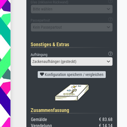
Glas (inklusive Rückwand)
Bitte wählen
Passepartout
Kein Passepartout
Sonstiges & Extras
Aufhängung
Zackenaufhänger (gesteckt)
Konfiguration speichern / vergleichen
Zusammenfassung
Gemälde
€ 83.68
Veredelung
€ 14.14