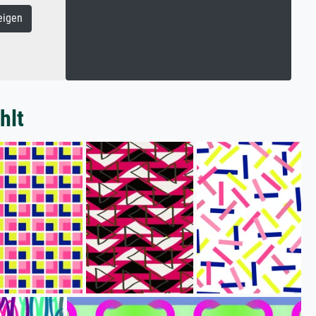
eigen
hlt