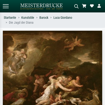
Startseite
Kunststile
Barock
Luca Giordano
Die Jagd der Diana
Standardsuche
KI-Bildersuche
Suchen Sie nach Künstlern, Werktiteln
Beschreiben Sie die Szene – z.B. Grüne
oder Stilen – z.B. Monet,
Wiese, Abstrakt mit viel Rot, Dunkles
Sternennacht, Impressionismus, Welle
Ölgemälde, Stehender Akt neben einem
Hokusai, Akt.
Baum.