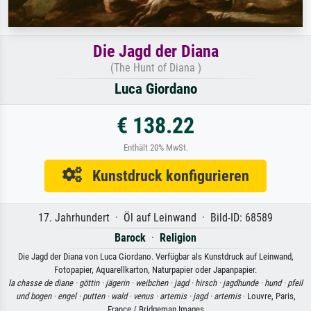
Die Jagd der Diana
(The Hunt of Diana )
Luca Giordano
€ 138.22
Enthält 20% MwSt.
Kunstdruck konfigurieren
17. Jahrhundert · Öl auf Leinwand · Bild-ID: 68589
Barock
·
Religion
Die Jagd der Diana von Luca Giordano. Verfügbar als Kunstdruck auf Leinwand,
Fotopapier, Aquarellkarton, Naturpapier oder Japanpapier.
la chasse de diane ·
göttin ·
jägerin ·
weibchen ·
jagd ·
hirsch ·
jagdhunde ·
hund ·
pfeil
und bogen ·
engel ·
putten ·
wald ·
venus ·
artemis ·
jagd ·
artemis
· Louvre, Paris,
France / Bridgeman Images