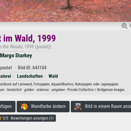
 im Wald, 1999
n the Woods, 1999 (pastel))
Margo Starkey
pastel · Bild-ID: 643104
alerei
·
Landschaften
·
Wald
stdruck auf Leinwand, Fotopapier, Aquarellkarton, Naturpapier oder Japanpapier.
um ·
herbstlich ·
golden ·
stämme ·
umgeben
· Private Collection / Bridgeman Images
ufügen
Wandfarbe ändern
Bild in einem Raum anz
5/5 · Bewertungen anzeigen (1)