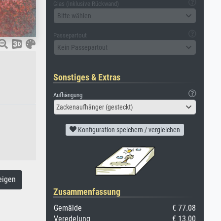
Glas (inklusive Rückwand)
Bitte wählen
Passepartout
Kein Passepartout
Sonstiges & Extras
Aufhängung
Zackenaufhänger (gesteckt)
Konfiguration speichern / vergleichen
eigen
Zusammenfassung
Gemälde
€ 77.08
Veredelung
€ 13.00