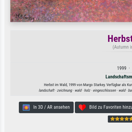
Herbst
(Autumn i
1999 · 
Landschaftsm
Herbst im Wald, 1999 von Margo Starkey. Verfügbar als Kun
landschaft ·
zeichnung ·
wald ·
holz ·
eingeschlossen ·
wald ·
ba
In 3D / AR ansehen
Bild zu Favoriten hinz