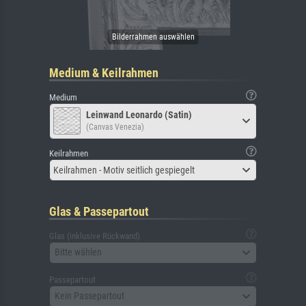
Medium & Keilrahmen
Medium
Leinwand Leonardo (Satin)
(Canvas Venezia)
Keilrahmen
Keilrahmen - Motiv seitlich gespiegelt
Glas & Passepartout
Glas (inklusive Rückwand)
Bitte wählen
Passepartout
Kein Passepartout