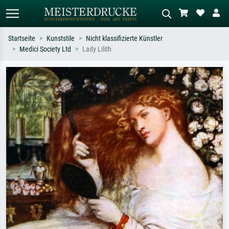
Startseite
Kunststile
Nicht klassifizierte Künstler
Medici Society Ltd
Lady Lilith
Standardsuche
KI-Bildersuche
Suchen Sie nach Künstlern, Werktiteln
Beschreiben Sie die Szene – z.B. Grüne
oder Stilen – z.B. Monet,
Wiese, Abstrakt mit viel Rot, Dunkles
Sternennacht, Impressionismus, Welle
Ölgemälde, Stehender Akt neben einem
Hokusai, Akt.
Baum.