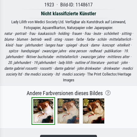
1923 · Bild-ID: 1148617
Nicht klassifizierte Künstler
Lady Lilith von Medici Society Ltd. Verfügbar als Kunstdruck auf Leinwand,
Fotopapier, Aquarellkarton, Naturpapier oder Japanpapier.
natur ·
portrait ·
frau ·
kaukasisch ·
holding ·
frauen ·
frau ·
leute ·
schönheit ·
sitting ·
blume ·
blumen ·
betrieb ·
weiß ·
stieg ·
rosen ·
farbe ·
farbe ·
schön ·
mittelalterlich ·
kleid ·
haar ·
jahrhundert ·
langes haar ·
spiegel ·
druck ·
dame ·
konzept ·
eitelkeit ·
spitze ·
handspiegel ·
zwanziger jahre ·
eine person ·
redhead ·
publikation ·
19.
jahrhundert ·
fiktiver buchstabe ·
mittelalterlich ·
zwanziger jahre ·
mittleres alter ·
20. jahrhundert ·
19.jahrhundert ·
lady lilith ·
outline of literature ·
portrait ·
john ·
dante gabriel rossetti ·
rossetti ·
dante gabriel ·
john drinkwater ·
drinkwater ·
medici
society ltd ·
the medici society ·
ltd ·
medici society
· The Print Collector/Heritage
Images
Andere Farbversionen dieses Bildes