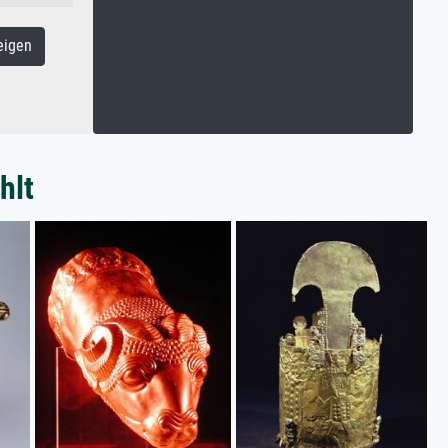
eigen
hlt