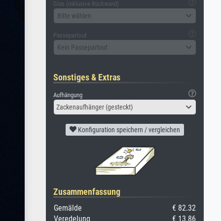
Glas (inklusive Rückwand)
Bitte wählen
Passepartout
Kein Passepartout
Sonstiges & Extras
Aufhängung
Zackenaufhänger (gesteckt)
Konfiguration speichern / vergleichen
Zusammenfassung
Gemälde
€ 82.32
Veredelung
€ 13.86