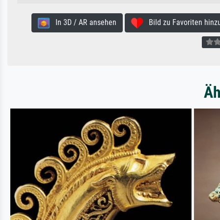
In 3D / AR ansehen
Bild zu Favoriten hinz
Äh