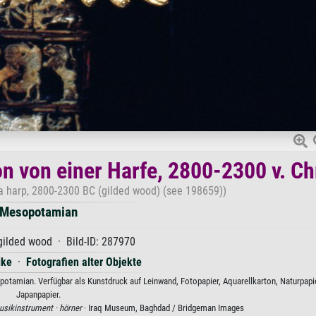
on von einer Harfe, 2800-2300 v. Ch
 a harp, 2800-2300 BC (gilded wood) (see 198659))
Mesopotamian
gilded wood · Bild-ID: 287970
ike
·
Fotografien alter Objekte
opotamian. Verfügbar als Kunstdruck auf Leinwand, Fotopapier, Aquarellkarton, Naturpapi
Japanpapier.
sikinstrument ·
hörner
· Iraq Museum, Baghdad / Bridgeman Images