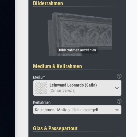
Bilderrahmen
Medium & Keilrahmen
Medium
Leinwand Leonardo (Satin)
(Canvas Venezia)
Keilrahmen
Keilrahmen - Motiv seitlich gespiegelt
Glas & Passepartout