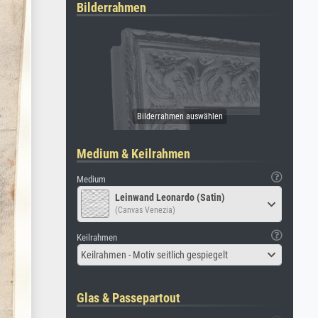
Bilderrahmen
Medium & Keilrahmen
Medium
Leinwand Leonardo (Satin)
(Canvas Venezia)
Keilrahmen
Keilrahmen - Motiv seitlich gespiegelt
Glas & Passepartout