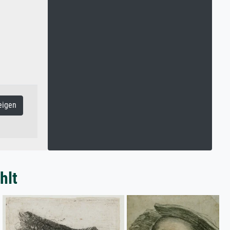
eigen
hlt