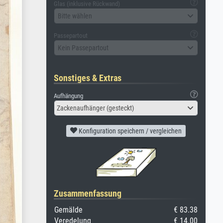
Glas (inklusive Rückwand)
Bitte wählen
Passepartout
Kein Passepartout
Sonstiges & Extras
Aufhängung
Zackenaufhänger (gesteckt)
Konfiguration speichern / vergleichen
Zusammenfassung
Gemälde
€ 83.38
Veredelung
€ 14.00