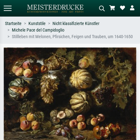
Startseite
Kunststile
Nicht klassifizierte Künstler
Michele Pace del Campidoglio
Standardsuche
KI-Bildersuche
Stillleben mit Melonen, Pfirsichen, Feigen und Trauben, um 1640-1650
Suchen Sie nach Künstlern, Werktiteln
Beschreiben Sie die Szene – z.B. Grüne
oder Stilen – z.B. Monet,
Wiese, Abstrakt mit viel Rot, Dunkles
Sternennacht, Impressionismus, Welle
Ölgemälde, Stehender Akt neben einem
Hokusai, Akt.
Baum.