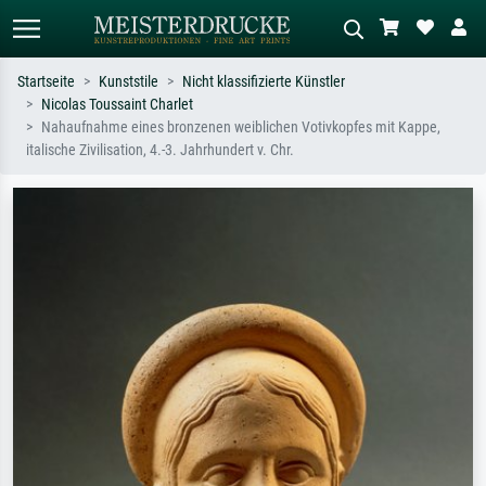
Startseite
Kunststile
Nicht klassifizierte Künstler
Nicolas Toussaint Charlet
Standardsuche
KI-Bildersuche
Nahaufnahme eines bronzenen weiblichen Votivkopfes mit Kappe,
italische Zivilisation, 4.-3. Jahrhundert v. Chr.
Suchen Sie nach Künstlern, Werktiteln
Beschreiben Sie die Szene – z.B. Grüne
oder Stilen – z.B. Monet,
Wiese, Abstrakt mit viel Rot, Dunkles
Sternennacht, Impressionismus, Welle
Ölgemälde, Stehender Akt neben einem
Hokusai, Akt.
Baum.