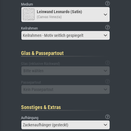
Medium
Leinwand Leonardo (Satin)
(Canvas Venezia)
Keilrahmen
Keilrahmen - Motiv seitlich gespiegelt
Glas & Passepartout
Glas (inklusive Rückwand)
Bitte wählen
Passepartout
Kein Passepartout
Sonstiges & Extras
Aufhängung
Zackenaufhänger (gesteckt)