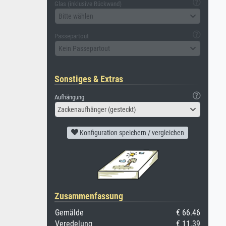
Glas (inklusive Rückwand)
Bitte wählen
Passepartout
Kein Passepartout
Sonstiges & Extras
Aufhängung
Zackenaufhänger (gesteckt)
Konfiguration speichern / vergleichen
Zusammenfassung
Gemälde
€ 66.46
Veredelung
€ 11.39