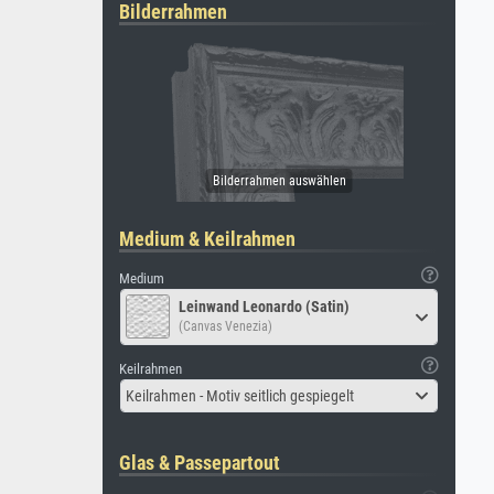
Bilderrahmen
Medium & Keilrahmen
Medium
Leinwand Leonardo (Satin)
(Canvas Venezia)
Keilrahmen
Keilrahmen - Motiv seitlich gespiegelt
Glas & Passepartout