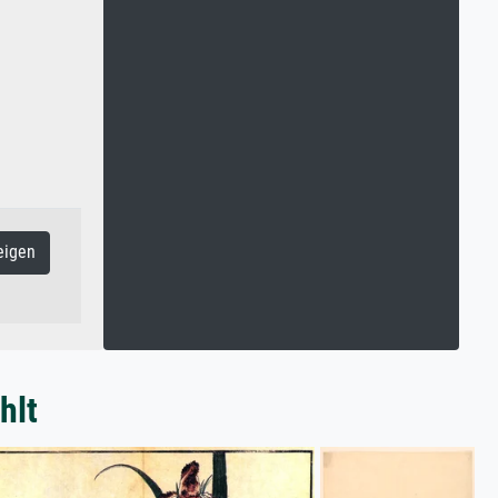
eigen
hlt