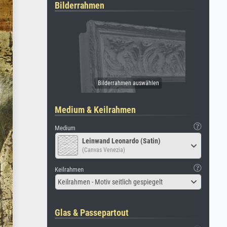
Bilderrahmen
Medium & Keilrahmen
Medium
Leinwand Leonardo (Satin)
(Canvas Venezia)
Keilrahmen
Keilrahmen - Motiv seitlich gespiegelt
Glas & Passepartout