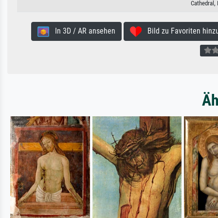
Cathedral,
In 3D / AR ansehen
Bild zu Favoriten hinz
Äh