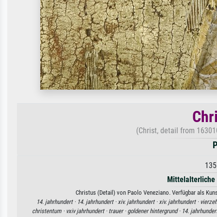
Chri
(Christ, detail from 16301
P
135
Mittelalterliche
Christus (Detail) von Paolo Veneziano. Verfügbar als Kun
14. jahrhundert ·
14. jahrhundert ·
xiv. jahrhundert ·
xiv. jahrhundert ·
vierze
christentum ·
vxiv jahrhundert ·
trauer ·
goldener hintergrund ·
14. jahrhunder