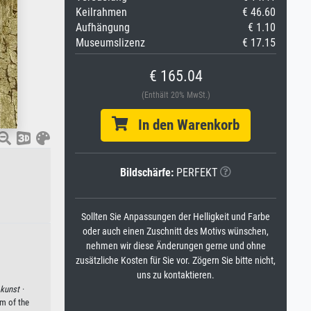
Keilrahmen
€ 46.60
Aufhängung
€ 1.10
Museumslizenz
€ 17.15
€ 165.04
(Enthält 20% MwSt.)
In den Warenkorb
Bildschärfe:
PERFEKT
Sollten Sie Anpassungen der Helligkeit und Farbe
oder auch einen Zuschnitt des Motivs wünschen,
nehmen wir diese Änderungen gerne und ohne
zusätzliche Kosten für Sie vor. Zögern Sie bitte nicht,
uns zu kontaktieren.
kunst ·
m of the