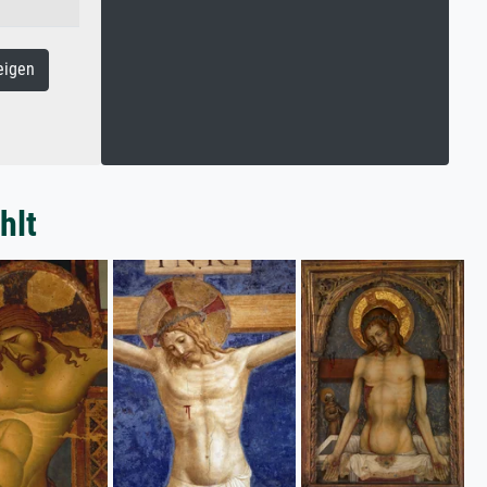
eigen
hlt