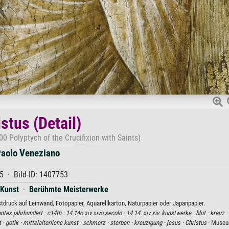
stus (Detail)
00 Polyptych of the Crucifixion with Saints)
aolo Veneziano
5 · Bild-ID: 1407753
 Kunst
·
Berühmte Meisterwerke
stdruck auf Leinwand, Fotopapier, Aquarellkarton, Naturpapier oder Japanpapier.
hntes jahrhundert ·
c14th ·
14 14o xiv xivo secolo ·
14 14. xiv xiv. kunstwerke ·
blut ·
kreuz ·
t ·
gotik ·
mittelalterliche kunst ·
schmerz ·
sterben ·
kreuzigung ·
jesus ·
Christus
· Museu