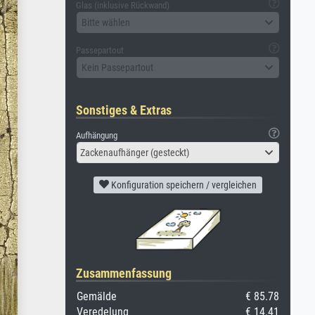
Glas (inklusive Rückwand)
Bitte wählen
Passepartout
Kein Passepartout
Sonstiges & Extras
Aufhängung
Zackenaufhänger (gesteckt)
Konfiguration speichern / vergleichen
Zusammenfassung
Gemälde
€ 85.78
Veredelung
€ 14.41