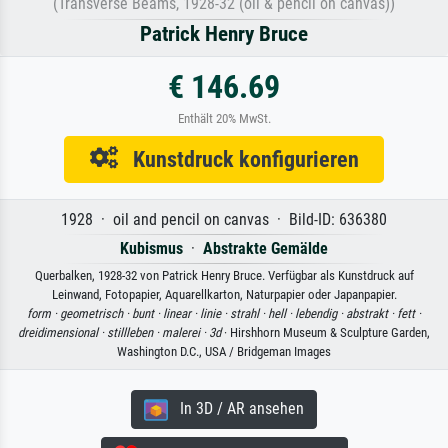
(Transverse Beams, 1928-32 (oil & pencil on canvas))
Patrick Henry Bruce
€ 146.69
Enthält 20% MwSt.
Kunstdruck konfigurieren
1928 · oil and pencil on canvas · Bild-ID: 636380
Kubismus
·
Abstrakte Gemälde
Querbalken, 1928-32 von Patrick Henry Bruce. Verfügbar als Kunstdruck auf
Leinwand, Fotopapier, Aquarellkarton, Naturpapier oder Japanpapier.
form ·
geometrisch ·
bunt ·
linear ·
linie ·
strahl ·
hell ·
lebendig ·
abstrakt ·
fett ·
dreidimensional ·
stillleben ·
malerei ·
3d
· Hirshhorn Museum & Sculpture Garden,
Washington D.C., USA / Bridgeman Images
In 3D / AR ansehen