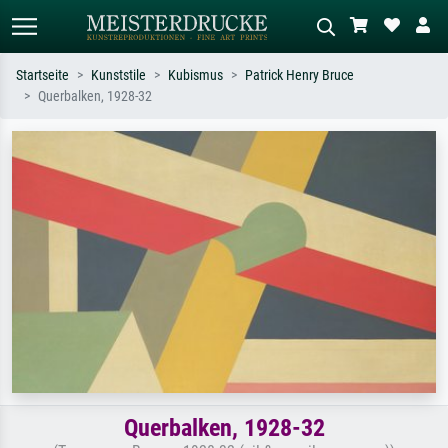
Startseite
Kunststile
Kubismus
Patrick Henry Bruce
Querbalken, 1928-32
Standardsuche
KI-Bildersuche
Suchen Sie nach Künstlern, Werktiteln
Beschreiben Sie die Szene – z.B. Grüne
oder Stilen – z.B. Monet,
Wiese, Abstrakt mit viel Rot, Dunkles
Sternennacht, Impressionismus, Welle
Ölgemälde, Stehender Akt neben einem
Hokusai, Akt.
Baum.
Querbalken, 1928-32