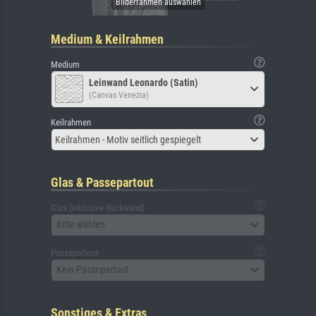
Medium & Keilrahmen
Medium
Leinwand Leonardo (Satin)
(Canvas Venezia)
Keilrahmen
Keilrahmen - Motiv seitlich gespiegelt
Glas & Passepartout
Glas (inklusive Rückwand)
Bitte wählen
Passepartout
Kein Passepartout
Sonstiges & Extras