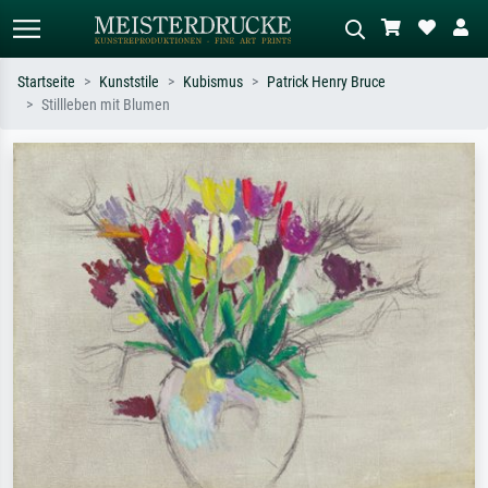
Startseite
Kunststile
Kubismus
Patrick Henry Bruce
Stillleben mit Blumen
Standardsuche
KI-Bildersuche
Suchen Sie nach Künstlern, Werktiteln
Beschreiben Sie die Szene – z.B. Grüne
oder Stilen – z.B. Monet,
Wiese, Abstrakt mit viel Rot, Dunkles
Sternennacht, Impressionismus, Welle
Ölgemälde, Stehender Akt neben einem
Hokusai, Akt.
Baum.