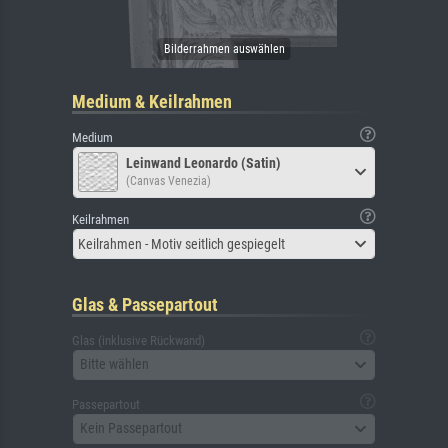
Medium & Keilrahmen
Medium
Leinwand Leonardo (Satin)
(Canvas Venezia)
Keilrahmen
Keilrahmen - Motiv seitlich gespiegelt
Glas & Passepartout
Glas (inklusive Rückwand)
Bitte wählen
Passepartout
Kein Passepartout