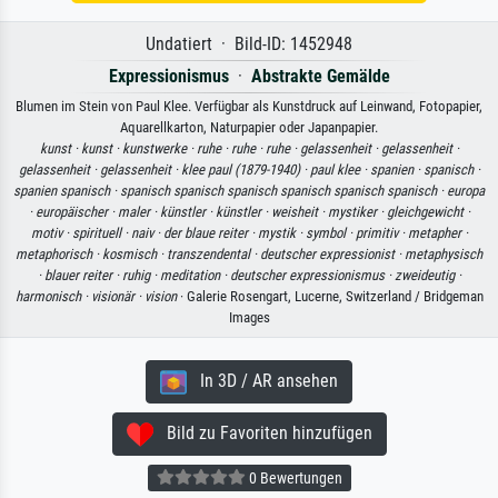
Undatiert · Bild-ID: 1452948
Expressionismus
·
Abstrakte Gemälde
Blumen im Stein von Paul Klee. Verfügbar als Kunstdruck auf Leinwand, Fotopapier,
Aquarellkarton, Naturpapier oder Japanpapier.
kunst ·
kunst ·
kunstwerke ·
ruhe ·
ruhe ·
ruhe ·
gelassenheit ·
gelassenheit ·
gelassenheit ·
gelassenheit ·
klee paul (1879-1940) ·
paul klee ·
spanien ·
spanisch ·
spanien spanisch ·
spanisch spanisch spanisch spanisch spanisch spanisch ·
europa
·
europäischer ·
maler ·
künstler ·
künstler ·
weisheit ·
mystiker ·
gleichgewicht ·
motiv ·
spirituell ·
naiv ·
der blaue reiter ·
mystik ·
symbol ·
primitiv ·
metapher ·
metaphorisch ·
kosmisch ·
transzendental ·
deutscher expressionist ·
metaphysisch
·
blauer reiter ·
ruhig ·
meditation ·
deutscher expressionismus ·
zweideutig ·
harmonisch ·
visionär ·
vision
· Galerie Rosengart, Lucerne, Switzerland / Bridgeman
Images
In 3D / AR ansehen
Bild zu Favoriten hinzufügen
0 Bewertungen