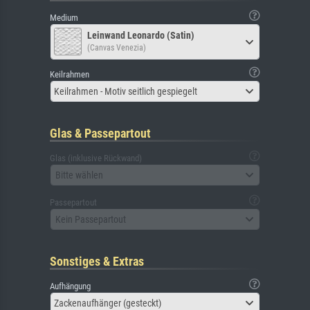
Medium
Leinwand Leonardo (Satin)
(Canvas Venezia)
Keilrahmen
Keilrahmen - Motiv seitlich gespiegelt
Glas & Passepartout
Glas (inklusive Rückwand)
Bitte wählen
Passepartout
Kein Passepartout
Sonstiges & Extras
Aufhängung
Zackenaufhänger (gesteckt)