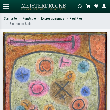
Startseite
Kunststile
Expressionismus
Paul Klee
Blumen im Stein
Standardsuche
KI-Bildersuche
Suchen Sie nach Künstlern, Werktiteln
Beschreiben Sie die Szene – z.B. Grüne
oder Stilen – z.B. Monet,
Wiese, Abstrakt mit viel Rot, Dunkles
Sternennacht, Impressionismus, Welle
Ölgemälde, Stehender Akt neben einem
Hokusai, Akt.
Baum.