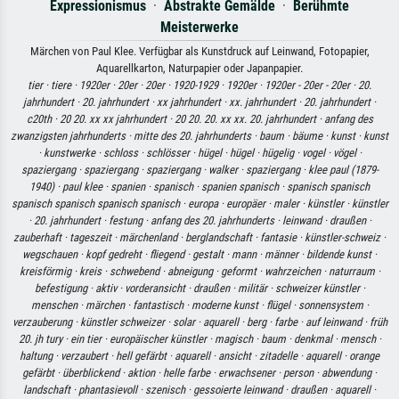
Expressionismus
·
Abstrakte Gemälde
·
Berühmte
Meisterwerke
Märchen von Paul Klee. Verfügbar als Kunstdruck auf Leinwand, Fotopapier,
Aquarellkarton, Naturpapier oder Japanpapier.
tier ·
tiere ·
1920er ·
20er ·
20er ·
1920-1929 ·
1920er ·
1920er - 20er - 20er ·
20.
jahrhundert ·
20. jahrhundert ·
xx jahrhundert ·
xx. jahrhundert ·
20. jahrhundert ·
c20th ·
20 20. xx xx jahrhundert ·
20 20. 20. xx xx. 20. jahrhundert ·
anfang des
zwanzigsten jahrhunderts ·
mitte des 20. jahrhunderts ·
baum ·
bäume ·
kunst ·
kunst
·
kunstwerke ·
schloss ·
schlösser ·
hügel ·
hügel ·
hügelig ·
vogel ·
vögel ·
spaziergang ·
spaziergang ·
spaziergang ·
walker ·
spaziergang ·
klee paul (1879-
1940) ·
paul klee ·
spanien ·
spanisch ·
spanien spanisch ·
spanisch spanisch
spanisch spanisch spanisch spanisch ·
europa ·
europäer ·
maler ·
künstler ·
künstler
·
20. jahrhundert ·
festung ·
anfang des 20. jahrhunderts ·
leinwand ·
draußen ·
zauberhaft ·
tageszeit ·
märchenland ·
berglandschaft ·
fantasie ·
künstler-schweiz ·
wegschauen ·
kopf gedreht ·
fliegend ·
gestalt ·
mann ·
männer ·
bildende kunst ·
kreisförmig ·
kreis ·
schwebend ·
abneigung ·
geformt ·
wahrzeichen ·
naturraum ·
befestigung ·
aktiv ·
vorderansicht ·
draußen ·
militär ·
schweizer künstler ·
menschen ·
märchen ·
fantastisch ·
moderne kunst ·
flügel ·
sonnensystem ·
verzauberung ·
künstler schweizer ·
solar ·
aquarell ·
berg ·
farbe ·
auf leinwand ·
früh
20. jh tury ·
ein tier ·
europäischer künstler ·
magisch ·
baum ·
denkmal ·
mensch ·
haltung ·
verzaubert ·
hell gefärbt ·
aquarell ·
ansicht ·
zitadelle ·
aquarell ·
orange
gefärbt ·
überblickend ·
aktion ·
helle farbe ·
erwachsener ·
person ·
abwendung ·
landschaft ·
phantasievoll ·
szenisch ·
gessoierte leinwand ·
draußen ·
aquarell ·