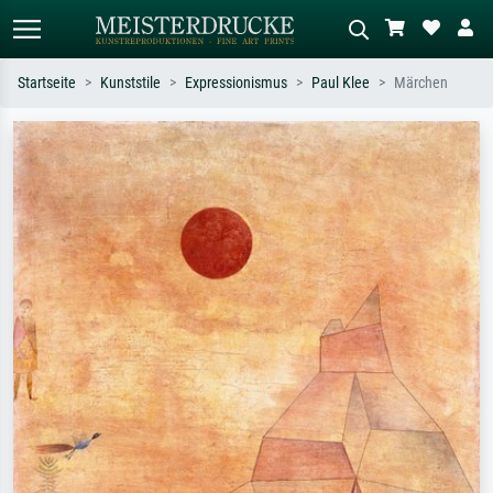
Startseite
Kunststile
Expressionismus
Paul Klee
Märchen
Standardsuche
KI-Bildersuche
Suchen Sie nach Künstlern, Werktiteln
Beschreiben Sie die Szene – z.B. Grüne
oder Stilen – z.B. Monet,
Wiese, Abstrakt mit viel Rot, Dunkles
Sternennacht, Impressionismus, Welle
Ölgemälde, Stehender Akt neben einem
Hokusai, Akt.
Baum.