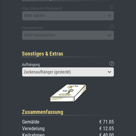
Glas (inklusive Rückwand)
Bitte wählen
Passepartout
Kein Passepartout
Sonstiges & Extras
Aufhängung
Zackenaufhänger (gesteckt)
Zusammenfassung
Gemälde
€ 71.05
Veredelung
€ 12.05
Keilrahmen
€ 40.00