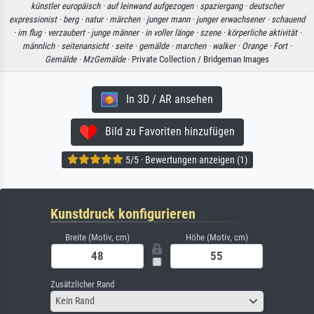
künstler europäisch ·
auf leinwand aufgezogen ·
spaziergang ·
deutscher
expressionist ·
berg ·
natur ·
märchen ·
junger mann ·
junger erwachsener ·
schauend
·
im flug ·
verzaubert ·
junge männer ·
in voller länge ·
szene ·
körperliche aktivität ·
männlich ·
seitenansicht ·
seite ·
gemälde ·
marchen ·
walker ·
Orange ·
Fort ·
Gemälde ·
MzGemälde
· Private Collection / Bridgeman Images
In 3D / AR ansehen
Bild zu Favoriten hinzufügen
5/5 · Bewertungen anzeigen (1)
Kunstdruck konfigurieren
Breite (Motiv, cm)
Höhe (Motiv, cm)
Zusätzlicher Rand
Kein Rand