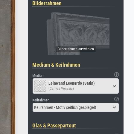
Bilderrahmen
Medium & Keilrahmen
Medium
Leinwand Leonardo (Satin)
(Canvas Venezia)
Keilrahmen
Keilrahmen - Motiv seitlich gespiegelt
Glas & Passepartout