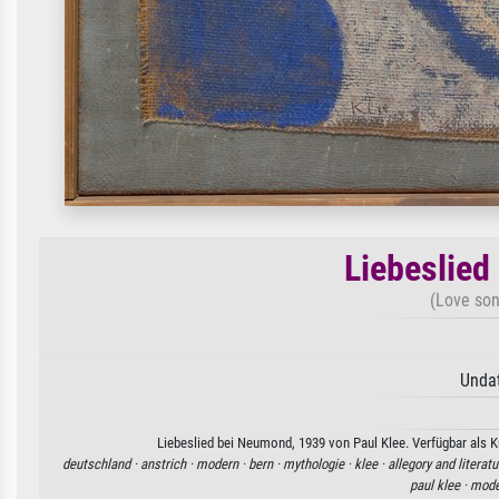
Liebeslied
(Love son
Undat
Liebeslied bei Neumond, 1939 von Paul Klee. Verfügbar als K
deutschland ·
anstrich ·
modern ·
bern ·
mythologie ·
klee ·
allegory and literatu
paul klee ·
mode