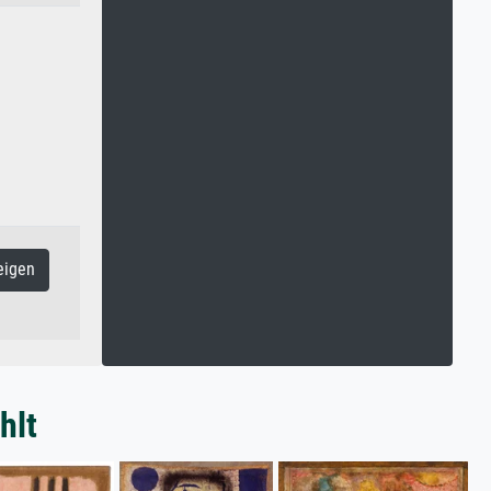
eigen
hlt