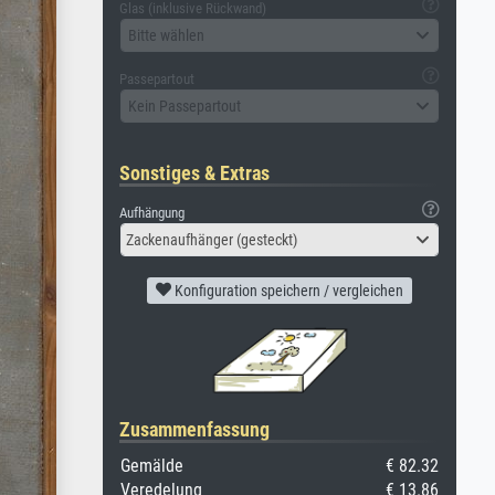
Glas (inklusive Rückwand)
Bitte wählen
Passepartout
Kein Passepartout
Sonstiges & Extras
Aufhängung
Zackenaufhänger (gesteckt)
Konfiguration speichern / vergleichen
Zusammenfassung
Gemälde
€ 82.32
Veredelung
€ 13.86