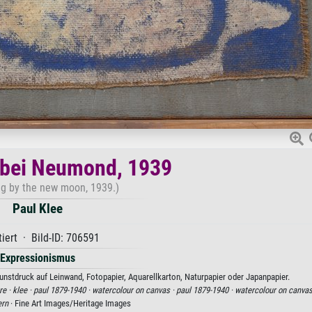
 bei Neumond, 1939
g by the new moon, 1939.)
Paul Klee
iert · Bild-ID: 706591
Expressionismus
unstdruck auf Leinwand, Fotopapier, Aquarellkarton, Naturpapier oder Japanpapier.
re ·
klee ·
paul 1879-1940 ·
watercolour on canvas ·
paul 1879-1940 ·
watercolour on canvas
rn
· Fine Art Images/Heritage Images