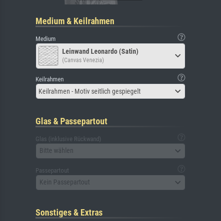
Medium & Keilrahmen
Medium
Leinwand Leonardo (Satin)
(Canvas Venezia)
Keilrahmen
Keilrahmen - Motiv seitlich gespiegelt
Glas & Passepartout
Glas (inklusive Rückwand)
Bitte wählen
Passepartout
Kein Passepartout
Sonstiges & Extras