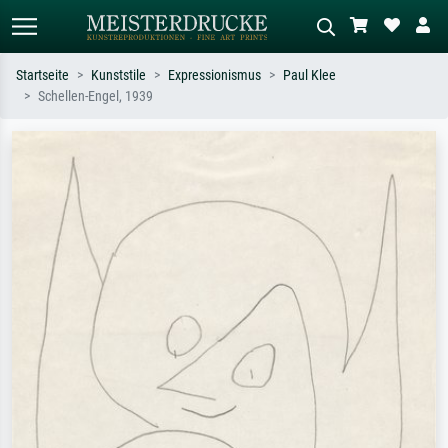
Startseite
Kunststile
Expressionismus
Paul Klee
Schellen-Engel, 1939
Standardsuche
KI-Bildersuche
Suchen Sie nach Künstlern, Werktiteln
Beschreiben Sie die Szene – z.B. Grüne
oder Stilen – z.B. Monet,
Wiese, Abstrakt mit viel Rot, Dunkles
Sternennacht, Impressionismus, Welle
Ölgemälde, Stehender Akt neben einem
Hokusai, Akt.
Baum.