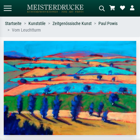
Startseite
Kunststile
Zeitgenössische Kunst
Paul Powis
Vom Leuchtturm
Standardsuche
KI-Bildersuche
Suchen Sie nach Künstlern, Werktiteln
Beschreiben Sie die Szene – z.B. Grüne
oder Stilen – z.B. Monet,
Wiese, Abstrakt mit viel Rot, Dunkles
Sternennacht, Impressionismus, Welle
Ölgemälde, Stehender Akt neben einem
Hokusai, Akt.
Baum.