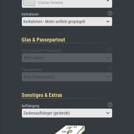
(Canvas Venezia)
Keilrahmen
Keilrahmen - Motiv seitlich gespiegelt
Glas & Passepartout
Glas (inklusive Rückwand)
Bitte wählen
Passepartout
Kein Passepartout
Sonstiges & Extras
Aufhängung
Zackenaufhänger (gesteckt)